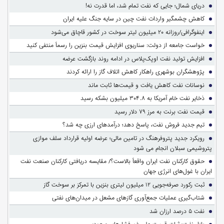
دریای شمال؛ جایی که نفت تمام شد، اما قدرت نه!
کاهش چشمگیر واردات نفت چین در سایه جنگ علیه ایران
اینفوگرافی/روزانه ۲۰ میلیون لیتر سوخت در کشور قاچاق می‌شود
خواست جامعه از دولت: سناریوی افزایش قیمت بنزین را رسماً منتفی کنید
افزایش تولید نفت اوپک‌پلاس در ادامه روند بازگشت عرضه
پژوهشگران بوشهری راهکار کاهش اتلاف گاز را ارائه کردند
نوسانات نفت کاهش یافت و قیمت‌ها ثابت ماند
ذخایر نفت خام آمریکا به ۳۰۴.۸ میلیون بشکه رسید
قیمت نفت برنت به مرز ۷۹ دلار رسید
تیم جدید فروش نفت، پاسخ دهد؛ درآمدهای ارزی چه شد؟
رویکرد جدید پتروفرهنگ در تامین مالی؛ عرضه اولیه قرارداد سلف موازی
پتروشیمی سبلان انجام می شود
حقوق کارکنان نفت ایران واقعاً بالاست؟/ مقایسه دریافتی کارکنان صنعت نفت
ایران با غول‌های انرژی جهان
ثبت رکورد صرفه‌جویی ۱۲ میلیون لیتری بنزین با تمرکز بر سوخت گاز
شتاب‌گیری عملیات جمع‌آوری گازهای مشعل در میدان‌های نفتی
نفت ۵ درصد ارزان شد