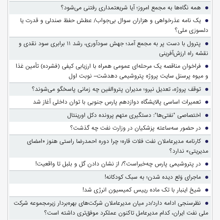
همه نگاه‌ها به مجمع امروز؛ آیا شریعتمداری رفتنی می‌شود؟
یک نامه عذرخواهی و هزاران سوال بی‌جواب/ عطش حفظ صندلی و قدرت یا
دلسوزی ملی؟
پترول با دست پر به مجمع آمد؛ جهش سودآوری، رشد ۱۱ برابری سود نقدی و
نقشه راه ارزش‌آفرینی
فراخوان مناقصه یک مرحله‌ای عمومی همراه با ارزیابی کیفی (فشرده) تأمین غذا
و میوه پرسنل سایت پروژه پتروشیمی دهدشت– نوبت اول
توقف پروژه، تعدیل نیرو؛ مدیران پتروالفین چه زمانی پاسخگو می‌شوند؟
تعمیرات اساسی پالایشگاه دوازدهم پارس جنوبی با توان داخلی آغاز شد
اختصاصی "نفتی‌ها": دستگیری متهم پرونده دکل اورینتال
در حضور سه‌ساعته پزشکیان در وزارت نفت چه گذشت؟
کارنامه مدیرعاملان نفت فلات قاره؛ چرا دوره احمدرضا راستی هنوز «امضای
مدیریتی» ندارد؟
در پتروشیمی پارس چه‌خبراست؟/ از نشان دادن گل و بلبل تا واقعیت!
ماجرای وَلع دیده شدن؛ به سبک کودکانه!
شیخ اینبار با تک ماده رییس کمیسیون انرژی شد!
نظرسنجی ادامه دارد/در میان مدیرعاملان شرکت‌های بهره‌بردار زیرمجموعه شرکت
ملی نفت ایران، کدام مدیرعامل تاکنون عملکرد موفق‌تری داشته است؟