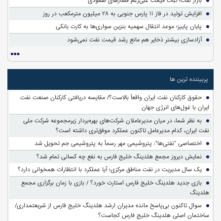
بازار نفت؛ ثبات قیمت علی‌رغم فشارهای صعودی
افزایش تولید در فاز ۱۱ پارس جنوبی به ۲۸ میلیون مترمکعب در روز
پایان پاییز؛ موعد انتقال سهمیه بنزین سواری‌ها به کارت بانکی
آزادسازی بیشتر ذخایر هم مانع رشد قیمت نفت نمی‌شود
پربیننده ترین ها
حقوق کارکنان نفت ایران واقعاً بالاست؟/ مقایسه دریافتی کارکنان صنعت نفت
ایران با غول‌های انرژی جهان
به نظر شما، در میان مدیرعاملان شرکت‌های بهره‌بردار زیرمجموعه شرکت ملی
نفت ایران، کدام مدیرعامل تاکنون عملکرد موفق‌تری داشته است؟
اختصاصی "نفتی‌ها": پتروشیمی مهر رسماً به پتروشیمی جم تحویل شد
نمایش دیروز مجمع هلدینگ خلیج فارس به نفع چه کسانی تمام شد؟
یک سال مدیریت در نفت مناطق مرکزی؛ آیا عملکرد با انتظارات همخوانی دارد؟
بازی جدید هلدینگ خلیج فارس استارت خورد؟ / بازی با زمان برگزاری مجمع
هلدینگ
سوالِ تاکنون بی‌پاسخ مانده مدیران ارشد هلدینگ خلیج فارس از شریعتمداری/
ساختمان اصلی هلدینگ خلیج فارس کجاست؟