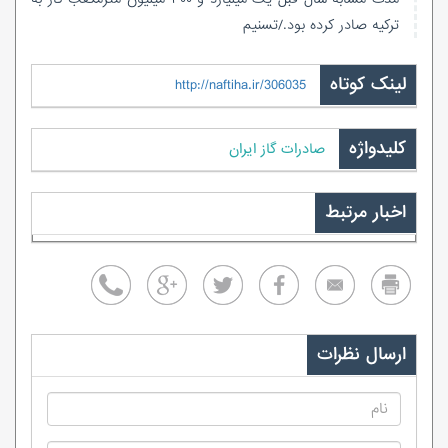
ترکیه صادر کرده بود./تسنیم
لینک کوتاه
http://naftiha.ir/306035
کلیدواژه
صادرات گاز ایران
اخبار مرتبط
ارسال نظرات