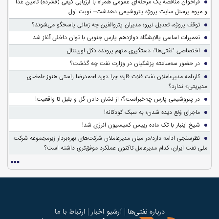
فراخوان مناقصه یک مرحله‌ای عمومی همراه با ارزیابی کیفی (فشرده) تأمین غذا
و میوه پرسنل سایت پروژه پتروشیمی دهدشت– نوبت اول
توقف پروژه، تعدیل نیرو؛ مدیران پتروالفین چه زمانی پاسخگو می‌شوند؟
تعمیرات اساسی پالایشگاه دوازدهم پارس جنوبی با توان داخلی آغاز شد
اختصاصی "نفتی‌ها": دستگیری متهم پرونده دکل اورینتال
در حضور سه‌ساعته پزشکیان در وزارت نفت چه گذشت؟
کارنامه مدیرعاملان نفت فلات قاره؛ چرا دوره احمدرضا راستی هنوز «امضای
مدیریتی» ندارد؟
در پتروشیمی پارس چه‌خبراست؟/ از نشان دادن گل و بلبل تا واقعیت!
ماجرای وَلع دیده شدن؛ به سبک کودکانه!
شیخ اینبار با تک ماده رییس کمیسیون انرژی شد!
نظرسنجی ادامه دارد/در میان مدیرعاملان شرکت‌های بهره‌بردار زیرمجموعه شرکت
ملی نفت ایران، کدام مدیرعامل تاکنون عملکرد موفق‌تری داشته است؟
درباره نفتی‌ها
آرشیو اخبار
ارتباط با ما