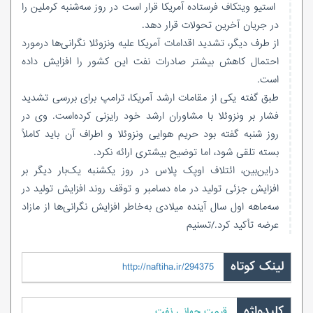
استیو ویتکاف فرستاده آمریکا قرار است در روز سه‌شنبه کرملین را
در جریان آخرین تحولات قرار دهد.
از طرف دیگر، تشدید اقدامات آمریکا علیه ونزوئلا نگرانی‌ها درمورد
احتمال کاهش بیشتر صادرات نفت این کشور را افزایش داده
است.
طبق گفته یکی از مقامات ارشد آمریکا، ترامپ برای بررسی تشدید
فشار بر ونزوئلا با مشاوران ارشد خود رایزنی کرده‌است. وی در
روز شنبه گفته بود حریم هوایی ونزوئلا و اطراف آن باید کاملاً
بسته تلقی شود، اما توضیح بیشتری ارائه نکرد.
دراین‌بین، ائتلاف اوپک پلاس در روز یکشنبه یک‌بار دیگر بر
افزایش جزئی تولید در ماه دسامبر و توقف روند افزایش تولید در
سه‌ماهه اول سال آینده میلادی به‌خاطر افزایش نگرانی‌ها از مازاد
عرضه تأکید کرد./تسنیم
لینک کوتاه
http://naftiha.ir/294375
کلیدواژه
قیمت جهانی نفت