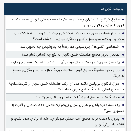
پربیننده ترین ها
حقوق کارکنان نفت ایران واقعاً بالاست؟/ مقایسه دریافتی کارکنان صنعت نفت
ایران با غول‌های انرژی جهان
به نظر شما، در میان مدیرعاملان شرکت‌های بهره‌بردار زیرمجموعه شرکت ملی
نفت ایران، کدام مدیرعامل تاکنون عملکرد موفق‌تری داشته است؟
اختصاصی "نفتی‌ها": پتروشیمی مهر رسماً به پتروشیمی جم تحویل شد
نمایش دیروز مجمع هلدینگ خلیج فارس به نفع چه کسانی تمام شد؟
یک سال مدیریت در نفت مناطق مرکزی؛ آیا عملکرد با انتظارات همخوانی دارد؟
بازی جدید هلدینگ خلیج فارس استارت خورد؟ / بازی با زمان برگزاری مجمع
هلدینگ
سوالِ تاکنون بی‌پاسخ مانده مدیران ارشد هلدینگ خلیج فارس از شریعتمداری/
ساختمان اصلی هلدینگ خلیج فارس کجاست؟
همه نگاه‌ها به مجمع امروز؛ آیا شریعتمداری رفتنی می‌شود؟
یک نامه عذرخواهی و هزاران سوال بی‌جواب/ عطش حفظ صندلی و قدرت یا
دلسوزی ملی؟
پترول با دست پر به مجمع آمد؛ جهش سودآوری، رشد ۱۱ برابری سود نقدی و
نقشه راه ارزش‌آفرینی