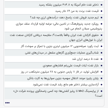
ذخایر نفت خام آمریکا به ۳۰۴.۸ میلیون بشکه رسید
قیمت نفت برنت به مرز ۷۹ دلار رسید
تیم جدید فروش نفت، پاسخ دهد؛ درآمدهای ارزی چه شد؟
رویکرد جدید پتروفرهنگ در تامین مالی؛ عرضه اولیه قرارداد سلف موازی
پتروشیمی سبلان انجام می شود
حقوق کارکنان نفت ایران واقعاً بالاست؟/ مقایسه دریافتی کارکنان صنعت نفت
ایران با غول‌های انرژی جهان
ثبت رکورد صرفه‌جویی ۱۲ میلیون لیتری بنزین با تمرکز بر سوخت گاز
شتاب‌گیری عملیات جمع‌آوری گازهای مشعل در میدان‌های نفتی
نفت ۵ درصد ارزان شد
بازار نفت؛ ثبات قیمت علی‌رغم فشارهای صعودی
افزایش تولید در فاز ۱۱ پارس جنوبی به ۲۸ میلیون مترمکعب در روز
پایان پاییز؛ موعد انتقال سهمیه بنزین سواری‌ها به کارت بانکی
آزادسازی بیشتر ذخایر هم مانع رشد قیمت نفت نمی‌شود
از پرایسینگ M+2 تا ریلیز کشتی‌ها؛ چه کسی پاسخگوی پرونده شرکت «ل»
است؟