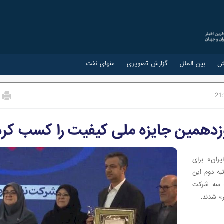
ش
بین الملل
گزارش تصویری
منهای نفت
21
زدهمین جایزه ملی کیفیت را کسب کرد
ران» برای
ه دوم این
به سه شرکت
» شدند.