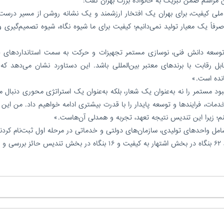
 مراسم ضمن تبریک به خانواده بزرگ بهران گفت:
ی کیفیت، برای بهران یک افتخار ارزشمند و یک نشانه روشن از مسیر درست 
فاً یک معیار تولید نمی‌دانیم؛ کیفیت برای ما شیوه نگاه، شیوه تصمیم‌گیری و
د، توسعه دانش فنی، نوسازی مستمر تجهیزات و حرکت به سمت استانداردهای ج
بل رقابت با برندهای معتبر بین‌المللی باشد. این دستاورد نشان می‌دهد که
نده است.»
د مستمر را نه به‌عنوان یک شعار، بلکه به‌عنوان یک استراتژی محوری دنبال م
دمات، فرایندها و توسعه پایدار را با قدرت بیشتری ادامه خواهیم داد. من این 
نم؛ زیرا این تندیس نتیجه تعهد، تجربه و همدلی آن‌هاست.»
ارزیابی ‌ ۵۴۵ بنگاه اقتصادی شامل واحدهای تولیدی، سازمان‌های دولتی و خدماتی در مرحله اول ثبت‌نام کر
نهایت از این میان، ۸۲ بنگاه در بخش اهتمام به کیفیت، ۶۲ بنگاه در بخش اشتهار به کیفیت و ۱۶ بنگاه در بخش تندیس حا