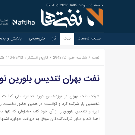
جمعه 16 مرداد 1405
.
07 Aug 2026
صفحه نخست
نفت
گاز
پتروشیمی
پالایش و پخ
نفت
/
شناسه خبر:
294372
/
تاریخ انتشار :
1404/9/10
:25
نفت بهران تندیس بلورین نو
شرکت نفت بهران در نوزدهمین دوره «جایزه ملی کیفیت ای
نخستین بار شرکت کرد و توانست در همین حضور نخست، رتب
دوره و تندیس بلورین را از آن خود کند؛ جایزه‌ای که تنها 
اهدا شد و سایر شرکت‌کنندگان موفق به دریافت «جایزه اشتهار