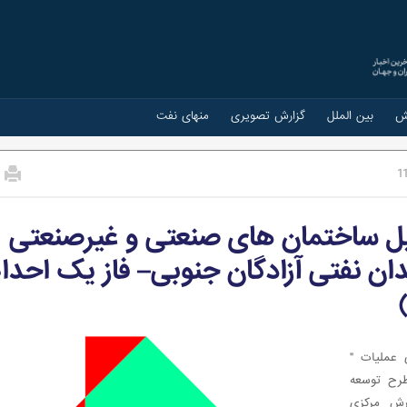
ش
بین الملل
گزارش تصویری
منهای نفت
1
یل ساختمان های صنعتی و غیرصنعتی
 میدان نفتی آزادگان جنوبی– فاز یک احد
 عملیات "
 غیرصنعتی NIB,IB پروژه طرح توسعه
رش مرکزی