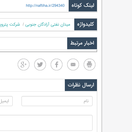
لینک کوتاه
http://naftiha.ir/294340
کلیدواژه
میدان نفتی آزادگان جنوبی
شرکت پتروپا
اخبار مرتبط
ارسال نظرات