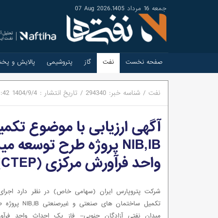
جمعه 16 مرداد 1405
.
07 Aug 2026
صفحه نخست
نفت
گاز
پتروشیمی
پالایش و پخ
نفت
/
شناسه خبر:
294340
/
تاریخ انتشار :
1404/9/4
1:42
آگهی ارزیابی با موضوع تکم
NIB,IB پروژه طرح توسعه
واحد فرآورش مرکزی (CTEP)
شرکت پتروپارس ایران (سهامی خاص) در نظر دارد اجرای
تکمیل ساختمان های صنعتی و
میدان نفتی آزادگان جنوبی– فاز یک احداث واحد فرآو