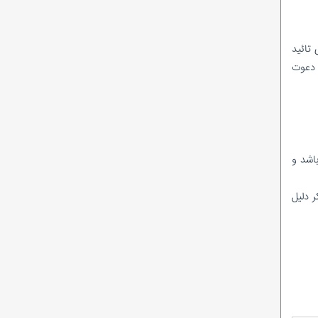
احمدرضا راستی هنوز «امضای مدیریتی» ندارد؟
در پتروشیمی پارس چه‌خبراست؟/ از نشان
دادن گل و بلبل تا واقعیت!
تائید
ماجرای وَلع دیده شدن؛ به سبک کودکانه!
 دعوت
شیخ اینبار با تک ماده رییس کمیسیون انرژی
شد!
نظرسنجی ادامه دارد/در میان مدیرعاملان
شرکت‌های بهره‌بردار زیرمجموعه شرکت ملی نفت
ایران، کدام مدیرعامل تاکنون عملکرد موفق‌تری
داشته است؟
اشد و
 دلیل