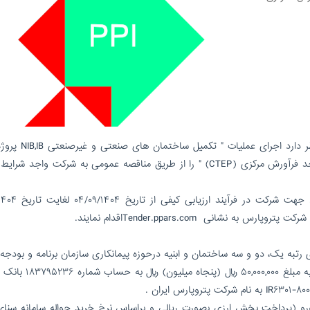
/شرکت پتروپارس ایران (سهامی خاص) در نظر دارد اجرا
توسعه میدان نفتی آزادگان جنوبی– فاز یک احداث واحد فرآورش مرکزی (CTEP) " را از طریق مناقصه عمومی به شرکت واجد
بر این اساس، از کلیه شرکت‌های معتبر دعوت می‌شود ج
نشانی Tender.ppars.comاقدام نمایند.
هزینه خرید اسناد ارزیابی صلاحیت: ارائه فیش واریزی به مبلغ ۰۰,۰۰۰
برآورد اولیه: ۱,۷۸۸,۴۱۰,۰۰۱,۶۵۳ ریال و ۵۹۳,۰۵۴ یورو (پرداخت بخش ارزی بصورت ریالی و براساس نرخ خرید حواله سامانه 