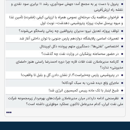
پترول با دست پر به مجمع آمد؛ جهش سودآوری، رشد ۱۱ برابری سود نقدی و
نقشه راه ارزش‌آفرینی
فراخوان مناقصه یک مرحله‌ای عمومی همراه با ارزیابی کیفی (فشرده) تأمین غذا
و میوه پرسنل سایت پروژه پتروشیمی دهدشت– نوبت اول
توقف پروژه، تعدیل نیرو؛ مدیران پتروالفین چه زمانی پاسخگو می‌شوند؟
تعمیرات اساسی پالایشگاه دوازدهم پارس جنوبی با توان داخلی آغاز شد
اختصاصی "نفتی‌ها": دستگیری متهم پرونده دکل اورینتال
در حضور سه‌ساعته پزشکیان در وزارت نفت چه گذشت؟
کارنامه مدیرعاملان نفت فلات قاره؛ چرا دوره احمدرضا راستی هنوز «امضای
مدیریتی» ندارد؟
در پتروشیمی پارس چه‌خبراست؟/ از نشان دادن گل و بلبل تا واقعیت!
ماجرای وَلع دیده شدن؛ به سبک کودکانه!
شیخ اینبار با تک ماده رییس کمیسیون انرژی شد!
نظرسنجی ادامه دارد/در میان مدیرعاملان شرکت‌های بهره‌بردار زیرمجموعه شرکت
ملی نفت ایران، کدام مدیرعامل تاکنون عملکرد موفق‌تری داشته است؟