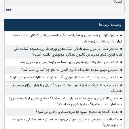
است؟
پربیننده ترین ها
حقوق کارکنان نفت ایران واقعاً بالاست؟/ مقایسه دریافتی کارکنان صنعت نفت
ایران با غول‌های انرژی جهان
به نظر شما، در میان مدیرعاملان شرکت‌های بهره‌بردار زیرمجموعه شرکت ملی
نفت ایران، کدام مدیرعامل تاکنون عملکرد موفق‌تری داشته است؟
اختصاصی "نفتی‌ها": پتروشیمی مهر رسماً به پتروشیمی جم تحویل شد
نمایش دیروز مجمع هلدینگ خلیج فارس به نفع چه کسانی تمام شد؟
یک سال مدیریت در نفت مناطق مرکزی؛ آیا عملکرد با انتظارات همخوانی دارد؟
بازی جدید هلدینگ خلیج فارس استارت خورد؟ / بازی با زمان برگزاری مجمع
هلدینگ
سوالِ تاکنون بی‌پاسخ مانده مدیران ارشد هلدینگ خلیج فارس از شریعتمداری/
ساختمان اصلی هلدینگ خلیج فارس کجاست؟
همه نگاه‌ها به مجمع امروز؛ آیا شریعتمداری رفتنی می‌شود؟
یک نامه عذرخواهی و هزاران سوال بی‌جواب/ عطش حفظ صندلی و قدرت یا
دلسوزی ملی؟