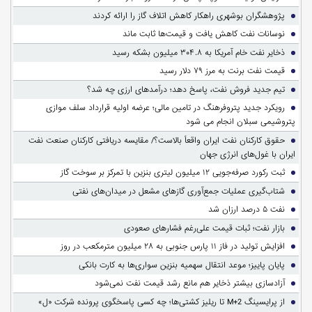
پژوهشگران بوشهری راهکار کاهش اتلاف گاز را ارائه کردند
نوسانات نفت کاهش یافت و قیمت‌ها ثابت ماند
ذخایر نفت خام آمریکا به ۳۰۴.۸ میلیون بشکه رسید
قیمت نفت برنت به مرز ۷۹ دلار رسید
تیم جدید فروش نفت، پاسخ دهد؛ درآمدهای ارزی چه شد؟
رویکرد جدید پتروفرهنگ در تامین مالی؛ عرضه اولیه قرارداد سلف موازی
پتروشیمی سبلان انجام می شود
حقوق کارکنان نفت ایران واقعاً بالاست؟/ مقایسه دریافتی کارکنان صنعت نفت
ایران با غول‌های انرژی جهان
ثبت رکورد صرفه‌جویی ۱۲ میلیون لیتری بنزین با تمرکز بر سوخت گاز
شتاب‌گیری عملیات جمع‌آوری گازهای مشعل در میدان‌های نفتی
نفت ۵ درصد ارزان شد
بازار نفت؛ ثبات قیمت علی‌رغم فشارهای صعودی
افزایش تولید در فاز ۱۱ پارس جنوبی به ۲۸ میلیون مترمکعب در روز
پایان پاییز؛ موعد انتقال سهمیه بنزین سواری‌ها به کارت بانکی
آزادسازی بیشتر ذخایر هم مانع رشد قیمت نفت نمی‌شود
از پرایسینگ M+2 تا ریلیز کشتی‌ها؛ چه کسی پاسخگوی پرونده شرکت «ل»