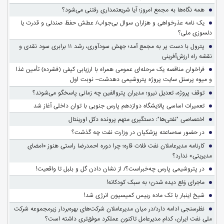
همه نگاه‌ها به مجمع امروز؛ آیا شریعتمداری رفتنی می‌شود؟
یک نامه عذرخواهی و هزاران سوال بی‌جواب/ عطش حفظ صندلی و قدرت یا
دلسوزی ملی؟
پترول با دست پر به مجمع آمد؛ جهش سودآوری، رشد ۱۱ برابری سود نقدی و
نقشه راه ارزش‌آفرینی
فراخوان مناقصه یک مرحله‌ای عمومی همراه با ارزیابی کیفی (فشرده) تأمین غذا
و میوه پرسنل سایت پروژه پتروشیمی دهدشت– نوبت اول
توقف پروژه، تعدیل نیرو؛ مدیران پتروالفین چه زمانی پاسخگو می‌شوند؟
تعمیرات اساسی پالایشگاه دوازدهم پارس جنوبی با توان داخلی آغاز شد
اختصاصی "نفتی‌ها": دستگیری متهم پرونده دکل اورینتال
در حضور سه‌ساعته پزشکیان در وزارت نفت چه گذشت؟
کارنامه مدیرعاملان نفت فلات قاره؛ چرا دوره احمدرضا راستی هنوز «امضای
مدیریتی» ندارد؟
در پتروشیمی پارس چه‌خبراست؟/ از نشان دادن گل و بلبل تا واقعیت!
ماجرای وَلع دیده شدن؛ به سبک کودکانه!
شیخ اینبار با تک ماده رییس کمیسیون انرژی شد!
نظرسنجی ادامه دارد/در میان مدیرعاملان شرکت‌های بهره‌بردار زیرمجموعه شرکت
ملی نفت ایران، کدام مدیرعامل تاکنون عملکرد موفق‌تری داشته است؟