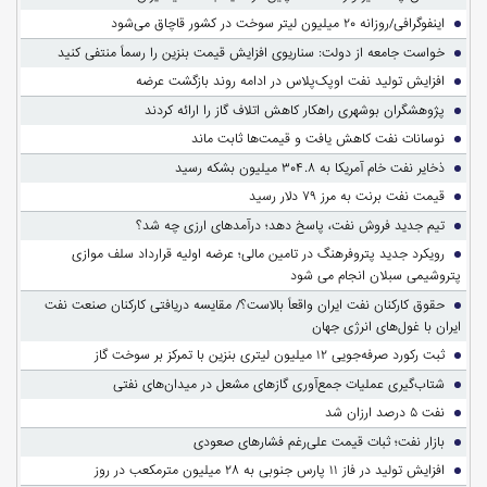
اینفوگرافی/روزانه ۲۰ میلیون لیتر سوخت در کشور قاچاق می‌شود
خواست جامعه از دولت: سناریوی افزایش قیمت بنزین را رسماً منتفی کنید
افزایش تولید نفت اوپک‌پلاس در ادامه روند بازگشت عرضه
پژوهشگران بوشهری راهکار کاهش اتلاف گاز را ارائه کردند
نوسانات نفت کاهش یافت و قیمت‌ها ثابت ماند
ذخایر نفت خام آمریکا به ۳۰۴.۸ میلیون بشکه رسید
قیمت نفت برنت به مرز ۷۹ دلار رسید
تیم جدید فروش نفت، پاسخ دهد؛ درآمدهای ارزی چه شد؟
رویکرد جدید پتروفرهنگ در تامین مالی؛ عرضه اولیه قرارداد سلف موازی
پتروشیمی سبلان انجام می شود
حقوق کارکنان نفت ایران واقعاً بالاست؟/ مقایسه دریافتی کارکنان صنعت نفت
ایران با غول‌های انرژی جهان
ثبت رکورد صرفه‌جویی ۱۲ میلیون لیتری بنزین با تمرکز بر سوخت گاز
شتاب‌گیری عملیات جمع‌آوری گازهای مشعل در میدان‌های نفتی
نفت ۵ درصد ارزان شد
بازار نفت؛ ثبات قیمت علی‌رغم فشارهای صعودی
افزایش تولید در فاز ۱۱ پارس جنوبی به ۲۸ میلیون مترمکعب در روز