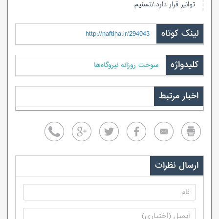
توانیر قرار دارد./تسنیم
لینک کوتاه
http://naftiha.ir/294043
کلیدواژه
سوخت روزانه نیروگاه‌ها
اخبار مرتبط
ارسال نظرات