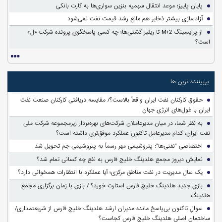
پایان پاییز؛ موعد انتقال سهمیه بنزین سواری‌ها به کارت بانکی
آزادسازی بیشتر ذخایر هم مانع رشد قیمت نفت نمی‌شود
از پرایسینگ M+2 تا ریلیز کشتی‌ها؛ چه کسی پاسخگوی پرونده شرکت «ل»
است؟
پربیننده ترین ها
حقوق کارکنان نفت ایران واقعاً بالاست؟/ مقایسه دریافتی کارکنان صنعت نفت
ایران با غول‌های انرژی جهان
به نظر شما، در میان مدیرعاملان شرکت‌های بهره‌بردار زیرمجموعه شرکت ملی
نفت ایران، کدام مدیرعامل تاکنون عملکرد موفق‌تری داشته است؟
اختصاصی "نفتی‌ها": پتروشیمی مهر رسماً به پتروشیمی جم تحویل شد
نمایش دیروز مجمع هلدینگ خلیج فارس به نفع چه کسانی تمام شد؟
یک سال مدیریت در نفت مناطق مرکزی؛ آیا عملکرد با انتظارات همخوانی دارد؟
بازی جدید هلدینگ خلیج فارس استارت خورد؟ / بازی با زمان برگزاری مجمع
هلدینگ
سوالِ تاکنون بی‌پاسخ مانده مدیران ارشد هلدینگ خلیج فارس از شریعتمداری/
ساختمان اصلی هلدینگ خلیج فارس کجاست؟