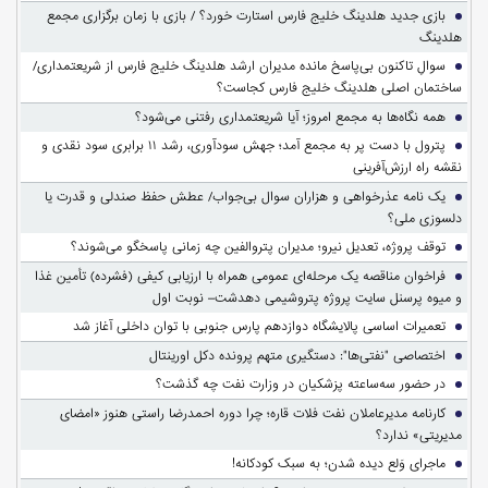
بازی جدید هلدینگ خلیج فارس استارت خورد؟ / بازی با زمان برگزاری مجمع
هلدینگ
سوالِ تاکنون بی‌پاسخ مانده مدیران ارشد هلدینگ خلیج فارس از شریعتمداری/
ساختمان اصلی هلدینگ خلیج فارس کجاست؟
همه نگاه‌ها به مجمع امروز؛ آیا شریعتمداری رفتنی می‌شود؟
پترول با دست پر به مجمع آمد؛ جهش سودآوری، رشد ۱۱ برابری سود نقدی و
نقشه راه ارزش‌آفرینی
یک نامه عذرخواهی و هزاران سوال بی‌جواب/ عطش حفظ صندلی و قدرت یا
دلسوزی ملی؟
توقف پروژه، تعدیل نیرو؛ مدیران پتروالفین چه زمانی پاسخگو می‌شوند؟
فراخوان مناقصه یک مرحله‌ای عمومی همراه با ارزیابی کیفی (فشرده) تأمین غذا
و میوه پرسنل سایت پروژه پتروشیمی دهدشت– نوبت اول
تعمیرات اساسی پالایشگاه دوازدهم پارس جنوبی با توان داخلی آغاز شد
اختصاصی "نفتی‌ها": دستگیری متهم پرونده دکل اورینتال
در حضور سه‌ساعته پزشکیان در وزارت نفت چه گذشت؟
کارنامه مدیرعاملان نفت فلات قاره؛ چرا دوره احمدرضا راستی هنوز «امضای
مدیریتی» ندارد؟
ماجرای وَلع دیده شدن؛ به سبک کودکانه!