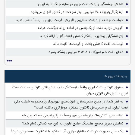
کاهش چشمگیر واردات نفت چین در سایه جنگ علیه ایران
اینفوگرافی/روزانه ۲۰ میلیون لیتر سوخت در کشور قاچاق می‌شود
خواست جامعه از دولت: سناریوی افزایش قیمت بنزین را رسماً منتفی کنید
افزایش تولید نفت اوپک‌پلاس در ادامه روند بازگشت عرضه
پژوهشگران بوشهری راهکار کاهش اتلاف گاز را ارائه کردند
نوسانات نفت کاهش یافت و قیمت‌ها ثابت ماند
ذخایر نفت خام آمریکا به ۳۰۴.۸ میلیون بشکه رسید
پربیننده ترین ها
حقوق کارکنان نفت ایران واقعاً بالاست؟/ مقایسه دریافتی کارکنان صنعت نفت
ایران با غول‌های انرژی جهان
به نظر شما، در میان مدیرعاملان شرکت‌های بهره‌بردار زیرمجموعه شرکت ملی
نفت ایران، کدام مدیرعامل تاکنون عملکرد موفق‌تری داشته است؟
اختصاصی "نفتی‌ها": پتروشیمی مهر رسماً به پتروشیمی جم تحویل شد
نمایش دیروز مجمع هلدینگ خلیج فارس به نفع چه کسانی تمام شد؟
یک سال مدیریت در نفت مناطق مرکزی؛ آیا عملکرد با انتظارات همخوانی دارد؟