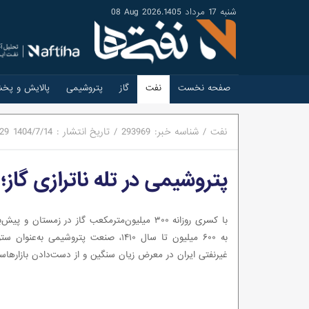
شنبه 17 مرداد 1405
.
08 Aug 2026
صفحه نخست
نفت
گاز
پتروشیمی
پالایش و پخ
نفت
/
شناسه خبر:
293969
/
تاریخ انتشار :
1404/7/14
:29
پتروشیمی در تله ناترازی گاز؛
با کسری روزانه ۳۰۰ میلیون‌مترمکعب گاز در زمستان و 
به ۶۰۰ میلیون تا سال ۱۴۱۰، صنعت پتروشیمی به‌ع
غیرنفتی ایران در معرض زیان سنگین و از دست‌دادن بازارهاس