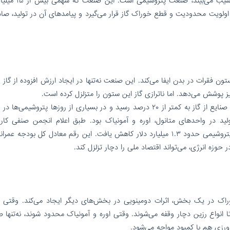
یکی از بخش‌هایی که به‌طور مستقیم از این ناترازی آسیب می‌
 اولویت محدودیت و قطع خوراک گاز قرار می‌گیرد و پیامدهای آن در تولید، صا
ون فقرات در بدن ایفا می‌کند. این صنعت نه‌تنها در ایجاد ارزش افزوده از گاز
 پوشش می‌دهد. اما ناترازی گاز این ستون را متزلزل کرده است.
در زمستان ۱۴۰۳، گزارش‌های رسمی نشان داد که سهم صنایع از گاز به کمتر از ۲۰ درصد رسید و در بسیاری از روزها پتروشیم
د در واحدهای متانول، اوره و آمونیاک بود. طبق اعلام انجمن صنفی کارف
پتروشیمی، تنها در همان زمستان، صادرات محصولات پتروشیمی حدود ۱.۳ میلیارد دلار کاهش یافت. این رقم معادل کل بودج
ه انرژی، می‌تواند اقتصاد ملی را دچار تزلزل کند.
راک در یک بخش، اثرات دومینویی در بخش‌های دیگر ایجاد می‌کند. وقتی م
تا انواع رزین دچار وقفه می‌شوند. وقتی اوره و آمونیاک محدود شوند، نه‌تنها 
ورزی هم با کمبود مواجه می‌شود.