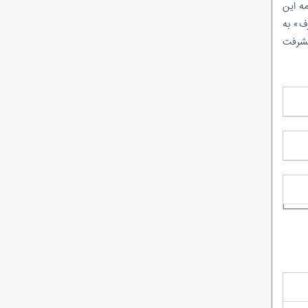
مه این
رف» به
یشرفت