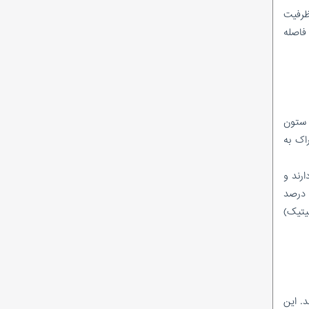
احمدرضا راستی هنوز «امضای مدیریتی» ندارد؟
ش یافت. این افت ظرفیت
در پتروشیمی پارس چه‌خبراست؟/ از نشان
فاصله
دادن گل و بلبل تا واقعیت!
ماجرای وَلع دیده شدن؛ به سبک کودکانه!
شیخ اینبار با تک ماده رییس کمیسیون انرژی
شد!
نظرسنجی ادامه دارد/در میان مدیرعاملان
شرکت‌های بهره‌بردار زیرمجموعه شرکت ملی نفت
 این ستون
ایران، کدام مدیرعامل تاکنون عملکرد موفق‌تری
ل کاهش خوراک به
داشته است؟
ارند و
هر بار که ایران نتواند تعهدات صادراتی خود را عملی کند، بخشی از بازار به رقیبان واگذار می‌شود. در سال ۱۴۰۰، ایران تنها توانست ۴۲ درصد
لیتیک)
. این