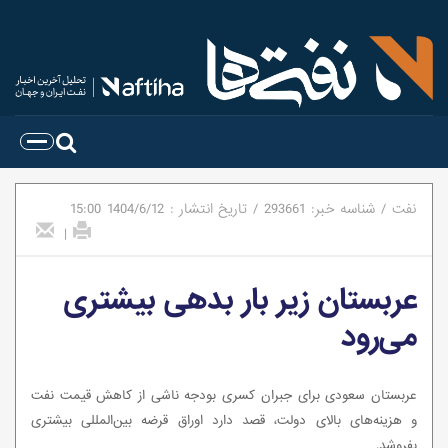
نفت
/
شناسه خبر:
293661
/
تاریخ انتشار :
1404/6/12
15:00
|
عربستان زیر بار بدهی بیشتری
می‌رود
عربستان سعودی برای جبران کسری بودجه ناشی از کاهش قیمت نفت
و هزینه‌های بالای دولت، قصد دارد اوراق قرضه بین‌المللی بیشتری
بفروشد.