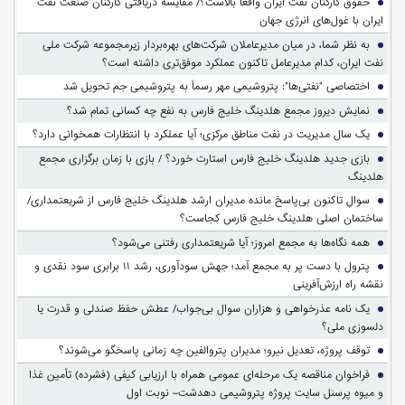
حقوق کارکنان نفت ایران واقعاً بالاست؟/ مقایسه دریافتی کارکنان صنعت نفت
ایران با غول‌های انرژی جهان
به نظر شما، در میان مدیرعاملان شرکت‌های بهره‌بردار زیرمجموعه شرکت ملی
نفت ایران، کدام مدیرعامل تاکنون عملکرد موفق‌تری داشته است؟
اختصاصی "نفتی‌ها": پتروشیمی مهر رسماً به پتروشیمی جم تحویل شد
نمایش دیروز مجمع هلدینگ خلیج فارس به نفع چه کسانی تمام شد؟
یک سال مدیریت در نفت مناطق مرکزی؛ آیا عملکرد با انتظارات همخوانی دارد؟
بازی جدید هلدینگ خلیج فارس استارت خورد؟ / بازی با زمان برگزاری مجمع
هلدینگ
سوالِ تاکنون بی‌پاسخ مانده مدیران ارشد هلدینگ خلیج فارس از شریعتمداری/
ساختمان اصلی هلدینگ خلیج فارس کجاست؟
همه نگاه‌ها به مجمع امروز؛ آیا شریعتمداری رفتنی می‌شود؟
پترول با دست پر به مجمع آمد؛ جهش سودآوری، رشد ۱۱ برابری سود نقدی و
نقشه راه ارزش‌آفرینی
یک نامه عذرخواهی و هزاران سوال بی‌جواب/ عطش حفظ صندلی و قدرت یا
دلسوزی ملی؟
توقف پروژه، تعدیل نیرو؛ مدیران پتروالفین چه زمانی پاسخگو می‌شوند؟
فراخوان مناقصه یک مرحله‌ای عمومی همراه با ارزیابی کیفی (فشرده) تأمین غذا
و میوه پرسنل سایت پروژه پتروشیمی دهدشت– نوبت اول