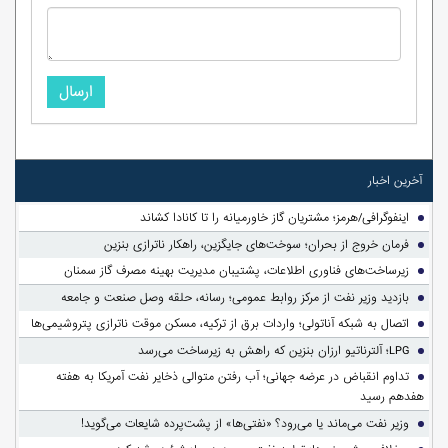
ارسال
آخرین اخبار
اینفوگرافی/هرمز؛ مشتریان گاز خاورمیانه را تا کانادا کشاند
فرمان خروج از بحران؛ سوخت‌های جایگزین، راهکار ناترازی بنزین
زیرساخت‌های فناوری اطلاعات، پشتیبان مدیریت بهینه مصرف گاز سمنان
بازدید وزیر نفت از مرکز روابط عمومی؛ رسانه، حلقه وصل صنعت و جامعه
اتصال به شبکه آناتولی؛ واردات برق از ترکیه، مسکن موقت ناترازی پتروشیمی‌ها
LPG؛ آلترناتیو ارزان بنزین که راهش به زیرساخت می‌رسد
تداوم انقباض در عرضه جهانی؛ آب رفتن متوالی ذخایر نفت آمریکا به هفته
هفدهم رسید
وزیر نفت می‌ماند یا می‌رود؟ «نفتی‌ها» از پشت‌پرده شایعات می‌گوید!