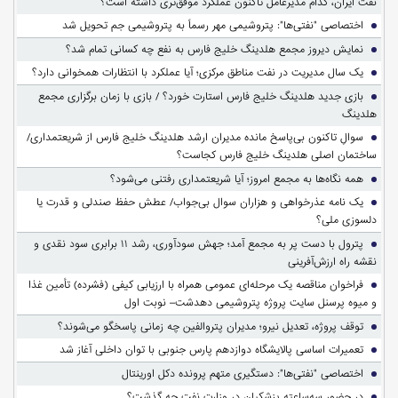
نفت ایران، کدام مدیرعامل تاکنون عملکرد موفق‌تری داشته است؟
اختصاصی "نفتی‌ها": پتروشیمی مهر رسماً به پتروشیمی جم تحویل شد
نمایش دیروز مجمع هلدینگ خلیج فارس به نفع چه کسانی تمام شد؟
یک سال مدیریت در نفت مناطق مرکزی؛ آیا عملکرد با انتظارات همخوانی دارد؟
بازی جدید هلدینگ خلیج فارس استارت خورد؟ / بازی با زمان برگزاری مجمع
هلدینگ
سوالِ تاکنون بی‌پاسخ مانده مدیران ارشد هلدینگ خلیج فارس از شریعتمداری/
ساختمان اصلی هلدینگ خلیج فارس کجاست؟
همه نگاه‌ها به مجمع امروز؛ آیا شریعتمداری رفتنی می‌شود؟
یک نامه عذرخواهی و هزاران سوال بی‌جواب/ عطش حفظ صندلی و قدرت یا
دلسوزی ملی؟
پترول با دست پر به مجمع آمد؛ جهش سودآوری، رشد ۱۱ برابری سود نقدی و
نقشه راه ارزش‌آفرینی
فراخوان مناقصه یک مرحله‌ای عمومی همراه با ارزیابی کیفی (فشرده) تأمین غذا
و میوه پرسنل سایت پروژه پتروشیمی دهدشت– نوبت اول
توقف پروژه، تعدیل نیرو؛ مدیران پتروالفین چه زمانی پاسخگو می‌شوند؟
تعمیرات اساسی پالایشگاه دوازدهم پارس جنوبی با توان داخلی آغاز شد
اختصاصی "نفتی‌ها": دستگیری متهم پرونده دکل اورینتال
در حضور سه‌ساعته پزشکیان در وزارت نفت چه گذشت؟