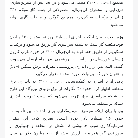
مجتمع
ان‌جی‌ال
۳۱۰۰ منتقل می‌شود و در آنجا پس از شیرین‌سازی،
نم‌زدایی و استخراج
ان‌جی‌ال
، محصولاتی از جمله گاز سبک، +C2
(اتان و ترکیبات سنگین‌تر)، همچنین گوگرد و مایعات گازی تولید
می‌شود.
وزیر نفت با بیان اینکه با اجرای این طرح، روزانه بیش از ۱۵۰ میلیون
فوت‌مکعب گاز سبک به شبکه سراسری گاز تزریق می‌شود و ترکیبات
سنگین‌تر از طریق خط لوله به
ان‌جی‌ال
۳۲۰۰ در حوزه غرب کارون
(استان خوزستان) و از آنجا به پتروشیمی بندر امام ارسال می‌شوند،
گفت: البته پس از راه‌اندازی پتروشیمی دهلران، برش سنگین (+C2)
به‌عنوان خوراک این واحد مورد استفاده قرار می‌گیرد.
پاک‌نژاد با اشاره به کمک‌رسانی
ان‌جی‌ال
۳۱۰۰ به پایداری برق
منطقه اظهار کرد: حدود ۳۰ مگاوات از برق تولیدی نیروگاه این طرح
به شبکه سراسری برق تزریق می‌شود که سبب تقویت پایداری
شبکه در منطقه می‌شود.
وی با بیان اینکه مجموع سرمایه‌گذاری برای احداث این تأسیسات
حدود ۱.۶ میلیارد دلار بوده است، تصریح کرد: این مقدار
سرمایه‌گذاری سبب خاموشی ۸ مشعل در منطقه و جلوگیری از
سوزاندن گاز همراه به ارزش بیش از ۷۰۰ میلیون دلار در سال