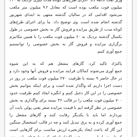
وزیر نفت ادامه داد: اجرای طرح‌های کوتاه مدت چیزی نزدیک به ۳۳۰
میلیون فوت مکعب بوده است که معادل ۹.۲ میلیون متر مکعب
می‌شود اقدامی که در سالیان گذشته منتهی به ابتدای شهریور
گذشته انجام شده است. وی توضیح داد: ما برای اجرای طرح‌های
کوتاه مدت از طریق مزایده و فروش گاز به بخش خصوصی در طول
یکسال گذشته نزدیک به ۶۰ میلیون فوت مکعب را با همین مکانیزم
برگزاری مزایده و فروش گاز به بخش خصوصی را توانستیم
جمع
آوری
کنیم.
پاکنژاد
تاکید کرد: گازهای مشعل هم که به این شیوه
جمع
آوری
می‌شوند کماکان فرایند مزایده و فروش آنها وجود دارد و
در حال حاضر ۹ بسته با ظرفیت ۲۷۰ میلیون فوت مکعب در روز در
دست اجرا داریم که واگذار شده است و برای اینکه بتوانیم بخش
خصوصی را در این کار دخیل کنیم و انگیزه ایجاد کنیم ظرفیت حدود
۷۰۰ میلیون فوت مکعب را در قالب ۳۶ بسته برای واگذاری به بخش
خصوصی در نظر گرفته
ایم
با قیمت مزایده صفر یعنی پولی بابت آن
نپردازند اما باید با یکدیگر رقابت کنند و گازهای مشعل را
جمع
آوری
کرده و به برق تبدیل کنند و چه در قالب استحصال سنگین
این گاز که باعث ایجاد
یکزنجیره
ارزش مناسب برای گازهایی است