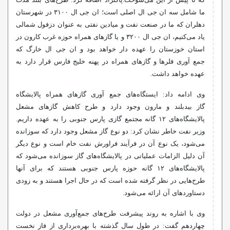
که تا پیش از این می‌سوخت.پاکنژاد اضافه کرد: طرح‌های بلند مدت
ما شامل سه
ان
جی
ال
اصلی است؛
ان
جی
ال
۳۱۰۰ در شهرستان
دهلران که ما در صنعت نفت و میادین نفتی به عنوان دزفول شمالی
یاد می‌کنیم،
ان
جی
ال
۳۲۰۰ و یا گازهای همراه حوزه غرب کارون در
استان خوزستان را عهده دار خواهد بود و
ان
جی
ال
خارگ
که
جمع
آوری
فلرها
و گازهای همراه در پهنه خلیج فارس قرار دارد به
عهده خواهد داشت.
وی ادامه داد: ایستگاه‌های جمع
آوری
گازهای همراه پالایشگاه
گاز
بیدبلند
و
مارون
وجود دارد و طرح کاهش گازهای مشعل
پالایشگاه‌های ۱۲
گانه
مجتمع گازی پارس جنوبی را به عهده داریم.
وزیر نفت خاطر نشان کرد: دو نوع گاز مشعل وجود دارد که سوزانده
می‌شود، یک نوع آن در فرآیند فراورش نفت خام است و نوع دیگر
آن دلیل الزامات عملیاتی در پالایشگاه‌های گاز سوزانده می‌شود که
پالایشگاه‌های ۱۲
گانه
حوزه پارس جنوبی هستند که برای آنها
طرح‌هایی در نظر گرفته شده است که در حال اجرا هستند و به زودی
دستاوردهای آن ارائه می‌شود.
وی با اشاره به روند پیشرفت طرح‌های جمع‌آوری مشعل در دولت
چهاردهم گفت: در طول سال گذشته با بهره‌برداری از فاز نخست