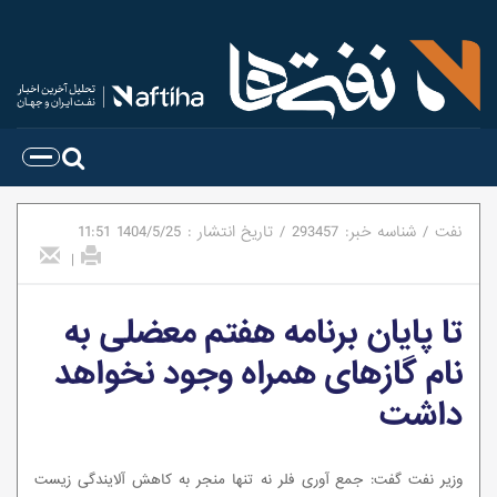
نفت
/
شناسه خبر:
293457
/
تاریخ انتشار :
1404/5/25
11:51
|
تا پایان برنامه هفتم معضلی به
نام گازهای همراه وجود نخواهد
داشت
وزیر نفت گفت: جمع آوری فلر نه تنها منجر به کاهش آلایندگی زیست