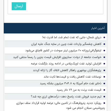
ارسال
آخرین اخبار
دریای شمال؛ جایی که نفت تمام شد، اما قدرت نه!
کاهش چشمگیر واردات نفت چین در سایه جنگ علیه ایران
اینفوگرافی/روزانه ۲۰ میلیون لیتر سوخت در کشور قاچاق می‌شود
خواست جامعه از دولت: سناریوی افزایش قیمت بنزین را رسماً منتفی کنید
افزایش تولید نفت اوپک‌پلاس در ادامه روند بازگشت عرضه
پژوهشگران بوشهری راهکار کاهش اتلاف گاز را ارائه کردند
نوسانات نفت کاهش یافت و قیمت‌ها ثابت ماند
ذخایر نفت خام آمریکا به ۳۰۴.۸ میلیون بشکه رسید
قیمت نفت برنت به مرز ۷۹ دلار رسید
تیم جدید فروش نفت، پاسخ دهد؛ درآمدهای ارزی چه شد؟
رویکرد جدید پتروفرهنگ در تامین مالی؛ عرضه اولیه قرارداد سلف موازی
پتروشیمی سبلان انجام می شود