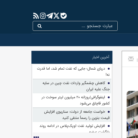
آخرین اخبار
|
دریای شمال؛ جایی که نفت تمام شد، اما قدرت
نه!
کاهش چشمگیر واردات نفت چین در سایه
جنگ علیه ایران
اینفوگرافی/روزانه ۲۰ میلیون لیتر سوخت در
کشور قاچاق می‌شود
خواست جامعه از دولت: سناریوی افزایش
قیمت بنزین را رسماً منتفی کنید
افزایش تولید نفت اوپک‌پلاس در ادامه روند
بازگشت عرضه