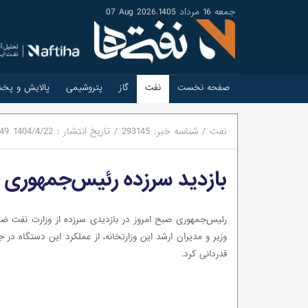
جمعه 16 مرداد 1405
.
07 Aug 2026
صفحه نخست
نفت
گاز
پتروشیمی
پالایش و پخ
نفت
/
شناسه خبر:
293145
/
تاریخ انتشار :
1404/4/22
:49
بازدید سرزده رئیس‌جمهوری ا
رئیس‌جمهوری صبح امروز در بازدیدی سرزده از وزارت نفت ضم
قدردانی کرد.