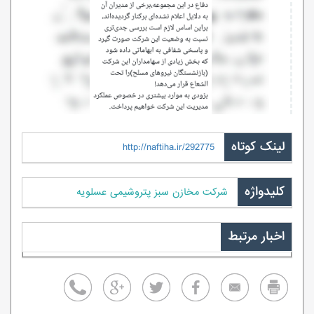
لینک کوتاه
http://naftiha.ir/292775
کلیدواژه
شرکت مخازن سبز پتروشیمی عسلویه
اخبار مرتبط