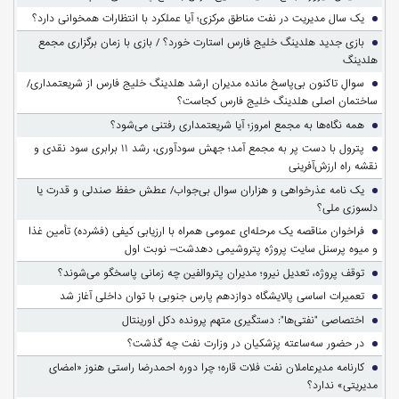
یک سال مدیریت در نفت مناطق مرکزی؛ آیا عملکرد با انتظارات همخوانی دارد؟
بازی جدید هلدینگ خلیج فارس استارت خورد؟ / بازی با زمان برگزاری مجمع
هلدینگ
سوالِ تاکنون بی‌پاسخ مانده مدیران ارشد هلدینگ خلیج فارس از شریعتمداری/
ساختمان اصلی هلدینگ خلیج فارس کجاست؟
همه نگاه‌ها به مجمع امروز؛ آیا شریعتمداری رفتنی می‌شود؟
پترول با دست پر به مجمع آمد؛ جهش سودآوری، رشد ۱۱ برابری سود نقدی و
نقشه راه ارزش‌آفرینی
یک نامه عذرخواهی و هزاران سوال بی‌جواب/ عطش حفظ صندلی و قدرت یا
دلسوزی ملی؟
فراخوان مناقصه یک مرحله‌ای عمومی همراه با ارزیابی کیفی (فشرده) تأمین غذا
و میوه پرسنل سایت پروژه پتروشیمی دهدشت– نوبت اول
توقف پروژه، تعدیل نیرو؛ مدیران پتروالفین چه زمانی پاسخگو می‌شوند؟
تعمیرات اساسی پالایشگاه دوازدهم پارس جنوبی با توان داخلی آغاز شد
اختصاصی "نفتی‌ها": دستگیری متهم پرونده دکل اورینتال
در حضور سه‌ساعته پزشکیان در وزارت نفت چه گذشت؟
کارنامه مدیرعاملان نفت فلات قاره؛ چرا دوره احمدرضا راستی هنوز «امضای
مدیریتی» ندارد؟