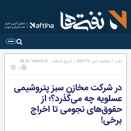
نفت
/
شناسه خبر:
292775
/
تاریخ انتشار :
1404/3/10
08:20
|
در شرکت مخازن سبز پتروشیمی
عسلویه چه می‌گذرد؟؛ از
حقوق‌های نجومی تا اخراج
برخی!