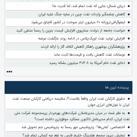
دریای شمال؛ جایی که نفت تمام شد، اما قدرت نه!
کاهش چشمگیر واردات نفت چین در سایه جنگ علیه ایران
اینفوگرافی/روزانه ۲۰ میلیون لیتر سوخت در کشور قاچاق می‌شود
خواست جامعه از دولت: سناریوی افزایش قیمت بنزین را رسماً منتفی کنید
افزایش تولید نفت اوپک‌پلاس در ادامه روند بازگشت عرضه
پژوهشگران بوشهری راهکار کاهش اتلاف گاز را ارائه کردند
نوسانات نفت کاهش یافت و قیمت‌ها ثابت ماند
ذخایر نفت خام آمریکا به ۳۰۴.۸ میلیون بشکه رسید
پربیننده ترین ها
حقوق کارکنان نفت ایران واقعاً بالاست؟/ مقایسه دریافتی کارکنان صنعت نفت
ایران با غول‌های انرژی جهان
به نظر شما، در میان مدیرعاملان شرکت‌های بهره‌بردار زیرمجموعه شرکت ملی
نفت ایران، کدام مدیرعامل تاکنون عملکرد موفق‌تری داشته است؟
اختصاصی "نفتی‌ها": پتروشیمی مهر رسماً به پتروشیمی جم تحویل شد
نمایش دیروز مجمع هلدینگ خلیج فارس به نفع چه کسانی تمام شد؟