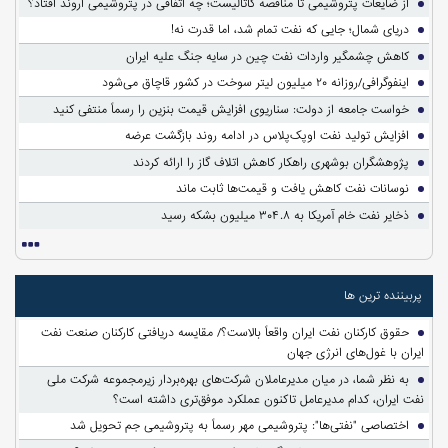
از ضایعات پتروشیمی تا مناقصه کاتالیست؛ چه اتفاقی در پتروشیمی اروند افتاد؟
دریای شمال؛ جایی که نفت تمام شد، اما قدرت نه!
کاهش چشمگیر واردات نفت چین در سایه جنگ علیه ایران
اینفوگرافی/روزانه ۲۰ میلیون لیتر سوخت در کشور قاچاق می‌شود
خواست جامعه از دولت: سناریوی افزایش قیمت بنزین را رسماً منتفی کنید
افزایش تولید نفت اوپک‌پلاس در ادامه روند بازگشت عرضه
پژوهشگران بوشهری راهکار کاهش اتلاف گاز را ارائه کردند
نوسانات نفت کاهش یافت و قیمت‌ها ثابت ماند
ذخایر نفت خام آمریکا به ۳۰۴.۸ میلیون بشکه رسید
پربیننده ترین ها
حقوق کارکنان نفت ایران واقعاً بالاست؟/ مقایسه دریافتی کارکنان صنعت نفت
ایران با غول‌های انرژی جهان
به نظر شما، در میان مدیرعاملان شرکت‌های بهره‌بردار زیرمجموعه شرکت ملی
نفت ایران، کدام مدیرعامل تاکنون عملکرد موفق‌تری داشته است؟
اختصاصی "نفتی‌ها": پتروشیمی مهر رسماً به پتروشیمی جم تحویل شد