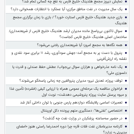
نمایش دیروز مجمع هلدینگ خلیج فارس به نفع چه کسانی تمام شد؟
یک سال مدیریت در نفت مناطق مرکزی؛ آیا عملکرد با انتظارات همخوانی دارد؟
بازی جدید هلدینگ خلیج فارس استارت خورد؟ / بازی با زمان برگزاری مجمع
هلدینگ
سوالِ تاکنون بی‌پاسخ مانده مدیران ارشد هلدینگ خلیج فارس از شریعتمداری/
ساختمان اصلی هلدینگ خلیج فارس کجاست؟
همه نگاه‌ها به مجمع امروز؛ آیا شریعتمداری رفتنی می‌شود؟
پترول با دست پر به مجمع آمد؛ جهش سودآوری، رشد ۱۱ برابری سود نقدی و
نقشه راه ارزش‌آفرینی
یک نامه عذرخواهی و هزاران سوال بی‌جواب/ عطش حفظ صندلی و قدرت یا
دلسوزی ملی؟
توقف پروژه، تعدیل نیرو؛ مدیران پتروالفین چه زمانی پاسخگو می‌شوند؟
فراخوان مناقصه یک مرحله‌ای عمومی همراه با ارزیابی کیفی (فشرده) تأمین غذا
و میوه پرسنل سایت پروژه پتروشیمی دهدشت– نوبت اول
تعمیرات اساسی پالایشگاه دوازدهم پارس جنوبی با توان داخلی آغاز شد
اختصاصی "نفتی‌ها": دستگیری متهم پرونده دکل اورینتال
در حضور سه‌ساعته پزشکیان در وزارت نفت چه گذشت؟
کارنامه مدیرعاملان نفت فلات قاره؛ چرا دوره احمدرضا راستی هنوز «امضای
مدیریتی» ندارد؟