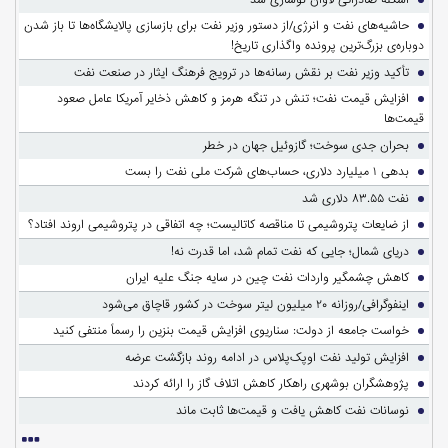
حاشیه‌های نفت و انرژی/از دستور وزیر نفت برای بازسازی پالایشگاه‌ها تا باز شدن
دوباره‌ی بزرگ‌ترین پرونده واگذاری تاریخ!
تأکید وزیر نفت بر نقش رسانه‌ها در ترویج فرهنگ ایثار در صنعت نفت
افزایش قیمت نفت؛ تنش در تنگه هرمز و کاهش ذخایر آمریکا عامل صعود
قیمت‌ها
بحران جدی سوخت؛ گازوئیل جهان در خطر
بدهی ۱ میلیارد دلاری، حساب‌های شرکت ملی نفت را بست
نفت ۸۳.۵۵ دلاری شد
از ضایعات پتروشیمی تا مناقصه کاتالیست؛ چه اتفاقی در پتروشیمی اروند افتاد؟
دریای شمال؛ جایی که نفت تمام شد، اما قدرت نه!
کاهش چشمگیر واردات نفت چین در سایه جنگ علیه ایران
اینفوگرافی/روزانه ۲۰ میلیون لیتر سوخت در کشور قاچاق می‌شود
خواست جامعه از دولت: سناریوی افزایش قیمت بنزین را رسماً منتفی کنید
افزایش تولید نفت اوپک‌پلاس در ادامه روند بازگشت عرضه
پژوهشگران بوشهری راهکار کاهش اتلاف گاز را ارائه کردند
نوسانات نفت کاهش یافت و قیمت‌ها ثابت ماند