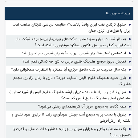
پربیننده ترین ها
حقوق کارکنان نفت ایران واقعاً بالاست؟/ مقایسه دریافتی کارکنان صنعت نفت
ایران با غول‌های انرژی جهان
به نظر شما، در میان مدیرعاملان شرکت‌های بهره‌بردار زیرمجموعه شرکت ملی
نفت ایران، کدام مدیرعامل تاکنون عملکرد موفق‌تری داشته است؟
اختصاصی "نفتی‌ها": پتروشیمی مهر رسماً به پتروشیمی جم تحویل شد
نمایش دیروز مجمع هلدینگ خلیج فارس به نفع چه کسانی تمام شد؟
یک سال مدیریت در نفت مناطق مرکزی؛ آیا عملکرد با انتظارات همخوانی دارد؟
بازی جدید هلدینگ خلیج فارس استارت خورد؟ / بازی با زمان برگزاری مجمع
هلدینگ
سوالِ تاکنون بی‌پاسخ مانده مدیران ارشد هلدینگ خلیج فارس از شریعتمداری/
ساختمان اصلی هلدینگ خلیج فارس کجاست؟
همه نگاه‌ها به مجمع امروز؛ آیا شریعتمداری رفتنی می‌شود؟
پترول با دست پر به مجمع آمد؛ جهش سودآوری، رشد ۱۱ برابری سود نقدی و
نقشه راه ارزش‌آفرینی
یک نامه عذرخواهی و هزاران سوال بی‌جواب/ عطش حفظ صندلی و قدرت یا
دلسوزی ملی؟