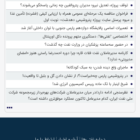
توقف پروژه، تعدیل نیرو؛ مدیران پتروالفین چه زمانی پاسخگو می‌شوند؟
فراخوان مناقصه یک مرحله‌ای عمومی همراه با ارزیابی کیفی (فشرده) تأمین غذا
و میوه پرسنل سایت پروژه پتروشیمی دهدشت– نوبت اول
تعمیرات اساسی پالایشگاه دوازدهم پارس جنوبی با توان داخلی آغاز شد
اختصاصی "نفتی‌ها": دستگیری متهم پرونده دکل اورینتال
در حضور سه‌ساعته پزشکیان در وزارت نفت چه گذشت؟
کارنامه مدیرعاملان نفت فلات قاره؛ چرا دوره احمدرضا راستی هنوز «امضای
مدیریتی» ندارد؟
ماجرای وَلع دیده شدن؛ به سبک کودکانه!
در پتروشیمی پارس چه‌خبراست؟/ از نشان دادن گل و بلبل تا واقعیت!
شیخ اینبار با تک ماده رییس کمیسیون انرژی شد!
نظرسنجی ادامه دارد/در میان مدیرعاملان شرکت‌های بهره‌بردار زیرمجموعه شرکت
ملی نفت ایران، کدام مدیرعامل تاکنون عملکرد موفق‌تری داشته است؟
درباره نفتی‌ها
آرشیو اخبار
ارتباط با ما