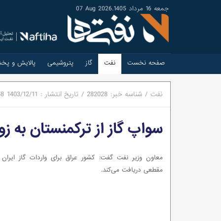
جمعه 16 مرداد 1405
.
07 Aug 2026
صفحه نخست
نفت
گاز
پتروشیمی
پالایش و پخ
نفت
/
شناسه خبر:
282028
/
تاریخ انتشار :
1403/12/11
58
سواپ گاز از ترکمنستان به زو
معاون وزیر نفت گفت: کشور عراق برای واردات گاز ایران
مقطعی دریافت می‌کند.