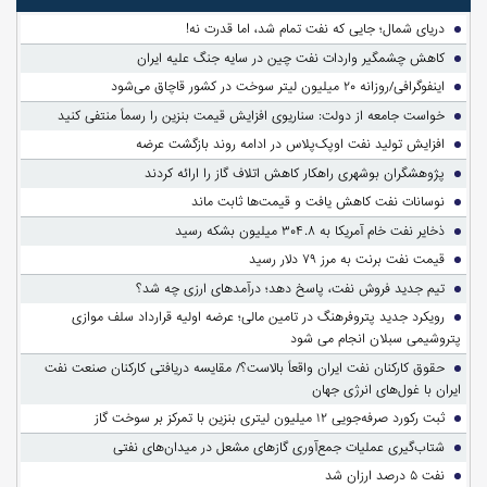
دریای شمال؛ جایی که نفت تمام شد، اما قدرت نه!
کاهش چشمگیر واردات نفت چین در سایه جنگ علیه ایران
اینفوگرافی/روزانه ۲۰ میلیون لیتر سوخت در کشور قاچاق می‌شود
خواست جامعه از دولت: سناریوی افزایش قیمت بنزین را رسماً منتفی کنید
افزایش تولید نفت اوپک‌پلاس در ادامه روند بازگشت عرضه
پژوهشگران بوشهری راهکار کاهش اتلاف گاز را ارائه کردند
نوسانات نفت کاهش یافت و قیمت‌ها ثابت ماند
ذخایر نفت خام آمریکا به ۳۰۴.۸ میلیون بشکه رسید
قیمت نفت برنت به مرز ۷۹ دلار رسید
تیم جدید فروش نفت، پاسخ دهد؛ درآمدهای ارزی چه شد؟
رویکرد جدید پتروفرهنگ در تامین مالی؛ عرضه اولیه قرارداد سلف موازی
پتروشیمی سبلان انجام می شود
حقوق کارکنان نفت ایران واقعاً بالاست؟/ مقایسه دریافتی کارکنان صنعت نفت
ایران با غول‌های انرژی جهان
ثبت رکورد صرفه‌جویی ۱۲ میلیون لیتری بنزین با تمرکز بر سوخت گاز
شتاب‌گیری عملیات جمع‌آوری گازهای مشعل در میدان‌های نفتی
نفت ۵ درصد ارزان شد