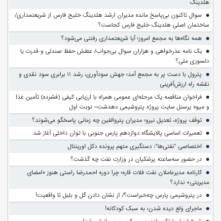
هلدینگ
سوالِ تاکنون بی‌پاسخ مانده مدیران ارشد هلدینگ خلیج فارس از شریعتمداری/
ساختمان اصلی هلدینگ خلیج فارس کجاست؟
همه نگاه‌ها به مجمع امروز؛ آیا شریعتمداری رفتنی می‌شود؟
یک نامه عذرخواهی و هزاران سوال بی‌جواب/ عطش حفظ صندلی و قدرت یا
دلسوزی ملی؟
پترول با دست پر به مجمع آمد؛ جهش سودآوری، رشد ۱۱ برابری سود نقدی و
نقشه راه ارزش‌آفرینی
فراخوان مناقصه یک مرحله‌ای عمومی همراه با ارزیابی کیفی (فشرده) تأمین غذا
و میوه پرسنل سایت پروژه پتروشیمی دهدشت– نوبت اول
توقف پروژه، تعدیل نیرو؛ مدیران پتروالفین چه زمانی پاسخگو می‌شوند؟
تعمیرات اساسی پالایشگاه دوازدهم پارس جنوبی با توان داخلی آغاز شد
اختصاصی "نفتی‌ها": دستگیری متهم پرونده دکل اورینتال
در حضور سه‌ساعته پزشکیان در وزارت نفت چه گذشت؟
کارنامه مدیرعاملان نفت فلات قاره؛ چرا دوره احمدرضا راستی هنوز «امضای
مدیریتی» ندارد؟
در پتروشیمی پارس چه‌خبراست؟/ از نشان دادن گل و بلبل تا واقعیت!
ماجرای وَلع دیده شدن؛ به سبک کودکانه!