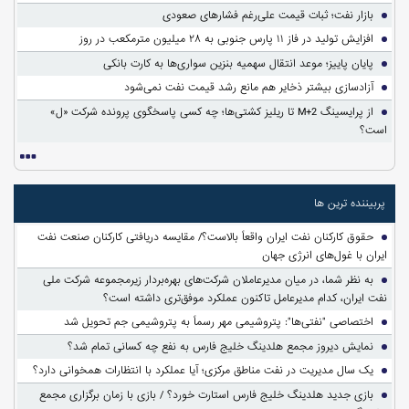
بازار نفت؛ ثبات قیمت علی‌رغم فشارهای صعودی
افزایش تولید در فاز ۱۱ پارس جنوبی به ۲۸ میلیون مترمکعب در روز
پایان پاییز؛ موعد انتقال سهمیه بنزین سواری‌ها به کارت بانکی
آزادسازی بیشتر ذخایر هم مانع رشد قیمت نفت نمی‌شود
از پرایسینگ M+2 تا ریلیز کشتی‌ها؛ چه کسی پاسخگوی پرونده شرکت «ل»
است؟
پربیننده ترین ها
حقوق کارکنان نفت ایران واقعاً بالاست؟/ مقایسه دریافتی کارکنان صنعت نفت
ایران با غول‌های انرژی جهان
به نظر شما، در میان مدیرعاملان شرکت‌های بهره‌بردار زیرمجموعه شرکت ملی
نفت ایران، کدام مدیرعامل تاکنون عملکرد موفق‌تری داشته است؟
اختصاصی "نفتی‌ها": پتروشیمی مهر رسماً به پتروشیمی جم تحویل شد
نمایش دیروز مجمع هلدینگ خلیج فارس به نفع چه کسانی تمام شد؟
یک سال مدیریت در نفت مناطق مرکزی؛ آیا عملکرد با انتظارات همخوانی دارد؟
بازی جدید هلدینگ خلیج فارس استارت خورد؟ / بازی با زمان برگزاری مجمع