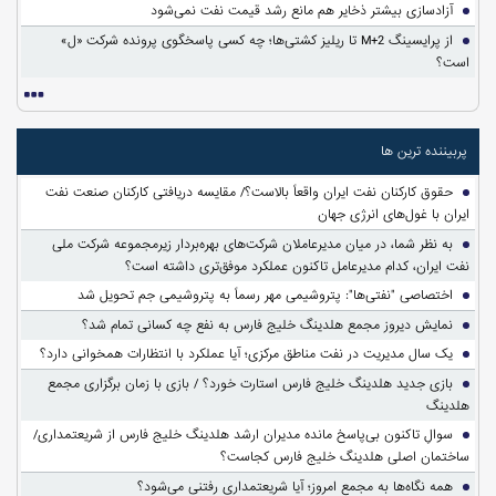
آزادسازی بیشتر ذخایر هم مانع رشد قیمت نفت نمی‌شود
از پرایسینگ M+2 تا ریلیز کشتی‌ها؛ چه کسی پاسخگوی پرونده شرکت «ل»
است؟
پربیننده ترین ها
حقوق کارکنان نفت ایران واقعاً بالاست؟/ مقایسه دریافتی کارکنان صنعت نفت
ایران با غول‌های انرژی جهان
به نظر شما، در میان مدیرعاملان شرکت‌های بهره‌بردار زیرمجموعه شرکت ملی
نفت ایران، کدام مدیرعامل تاکنون عملکرد موفق‌تری داشته است؟
اختصاصی "نفتی‌ها": پتروشیمی مهر رسماً به پتروشیمی جم تحویل شد
نمایش دیروز مجمع هلدینگ خلیج فارس به نفع چه کسانی تمام شد؟
یک سال مدیریت در نفت مناطق مرکزی؛ آیا عملکرد با انتظارات همخوانی دارد؟
بازی جدید هلدینگ خلیج فارس استارت خورد؟ / بازی با زمان برگزاری مجمع
هلدینگ
سوالِ تاکنون بی‌پاسخ مانده مدیران ارشد هلدینگ خلیج فارس از شریعتمداری/
ساختمان اصلی هلدینگ خلیج فارس کجاست؟
همه نگاه‌ها به مجمع امروز؛ آیا شریعتمداری رفتنی می‌شود؟