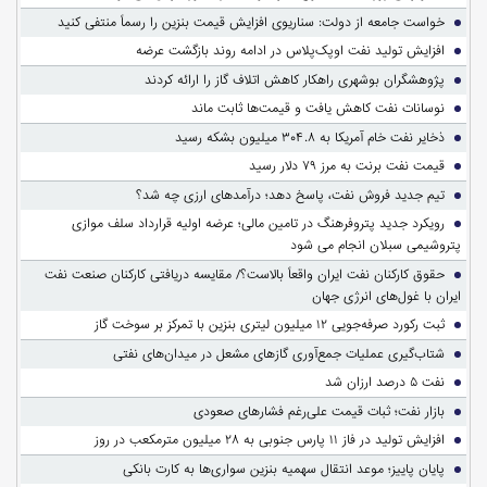
خواست جامعه از دولت: سناریوی افزایش قیمت بنزین را رسماً منتفی کنید
افزایش تولید نفت اوپک‌پلاس در ادامه روند بازگشت عرضه
پژوهشگران بوشهری راهکار کاهش اتلاف گاز را ارائه کردند
نوسانات نفت کاهش یافت و قیمت‌ها ثابت ماند
ذخایر نفت خام آمریکا به ۳۰۴.۸ میلیون بشکه رسید
قیمت نفت برنت به مرز ۷۹ دلار رسید
تیم جدید فروش نفت، پاسخ دهد؛ درآمدهای ارزی چه شد؟
رویکرد جدید پتروفرهنگ در تامین مالی؛ عرضه اولیه قرارداد سلف موازی
پتروشیمی سبلان انجام می شود
حقوق کارکنان نفت ایران واقعاً بالاست؟/ مقایسه دریافتی کارکنان صنعت نفت
ایران با غول‌های انرژی جهان
ثبت رکورد صرفه‌جویی ۱۲ میلیون لیتری بنزین با تمرکز بر سوخت گاز
شتاب‌گیری عملیات جمع‌آوری گازهای مشعل در میدان‌های نفتی
نفت ۵ درصد ارزان شد
بازار نفت؛ ثبات قیمت علی‌رغم فشارهای صعودی
افزایش تولید در فاز ۱۱ پارس جنوبی به ۲۸ میلیون مترمکعب در روز
پایان پاییز؛ موعد انتقال سهمیه بنزین سواری‌ها به کارت بانکی