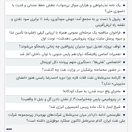
یک نامه عذرخواهی و هزاران سوال بی‌جواب/ عطش حفظ صندلی و قدرت یا
دلسوزی ملی؟
پترول با دست پر به مجمع آمد؛ جهش سودآوری، رشد ۱۱ برابری سود نقدی و
نقشه راه ارزش‌آفرینی
فراخوان مناقصه یک مرحله‌ای عمومی همراه با ارزیابی کیفی (فشرده) تأمین غذا
و میوه پرسنل سایت پروژه پتروشیمی دهدشت– نوبت اول
توقف پروژه، تعدیل نیرو؛ مدیران پتروالفین چه زمانی پاسخگو می‌شوند؟
تعمیرات اساسی پالایشگاه دوازدهم پارس جنوبی با توان داخلی آغاز شد
اختصاصی "نفتی‌ها": دستگیری متهم پرونده دکل اورینتال
در حضور سه‌ساعته پزشکیان در وزارت نفت چه گذشت؟
کارنامه مدیرعاملان نفت فلات قاره؛ چرا دوره احمدرضا راستی هنوز «امضای
مدیریتی» ندارد؟
ماجرای وَلع دیده شدن؛ به سبک کودکانه!
در پتروشیمی پارس چه‌خبراست؟/ از نشان دادن گل و بلبل تا واقعیت!
شیخ اینبار با تک ماده رییس کمیسیون انرژی شد!
نظرسنجی ادامه دارد/در میان مدیرعاملان شرکت‌های بهره‌بردار زیرمجموعه شرکت
ملی نفت ایران، کدام مدیرعامل تاکنون عملکرد موفق‌تری داشته است؟