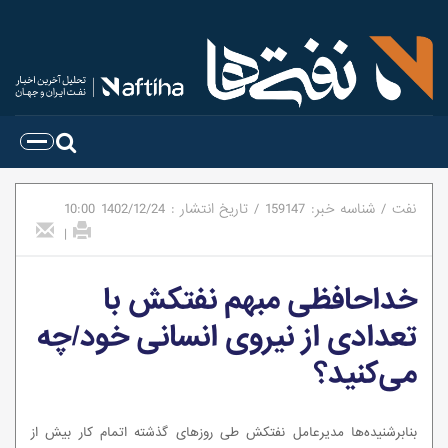
نفت
/
شناسه خبر:
159147
/
تاریخ انتشار :
1402/12/24
10:00
|
خداحافظی مبهم نفتکش با
تعدادی از نیروی انسانی خود/چه
می‌کنید؟
بنابرشنیده‌ها مدیرعامل نفتکش طی روزهای گذشته اتمام کار بیش از