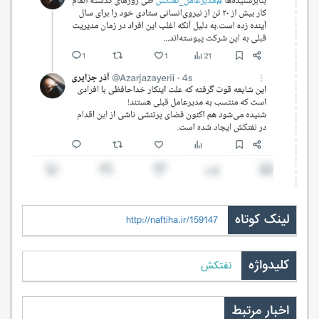
لینک کوتاه
http://naftiha.ir/159147
کلیدواژه
نفتکش
اخبار مرتبط