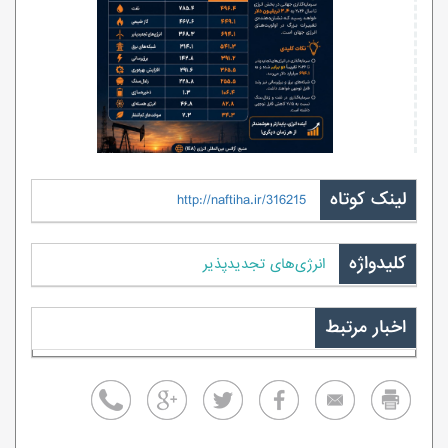
لینک کوتاه
http://naftiha.ir/316215
کلیدواژه
انرژی‌های تجدیدپذیر
اخبار مرتبط