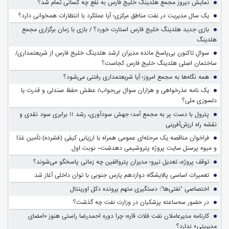
نمایش دیروز مجمع هلدینگ خلیج فارس به نفع چه کسانی تمام شد؟
یک سال مدیریت در نفت مناطق مرکزی؛ آیا عملکرد با انتظارات همخوانی دارد؟
بازی جدید هلدینگ خلیج فارس استارت خورد؟ / بازی با زمان برگزاری مجمع
هلدینگ
سوالِ تاکنون بی‌پاسخ مانده مدیران ارشد هلدینگ خلیج فارس از شریعتمداری/
ساختمان اصلی هلدینگ خلیج فارس کجاست؟
همه نگاه‌ها به مجمع امروز؛ آیا شریعتمداری رفتنی می‌شود؟
یک نامه عذرخواهی و هزاران سوال بی‌جواب/ عطش حفظ صندلی و قدرت یا
دلسوزی ملی؟
پترول با دست پر به مجمع آمد؛ جهش سودآوری، رشد ۱۱ برابری سود نقدی و
نقشه راه ارزش‌آفرینی
فراخوان مناقصه یک مرحله‌ای عمومی همراه با ارزیابی کیفی (فشرده) تأمین غذا
و میوه پرسنل سایت پروژه پتروشیمی دهدشت– نوبت اول
توقف پروژه، تعدیل نیرو؛ مدیران پتروالفین چه زمانی پاسخگو می‌شوند؟
تعمیرات اساسی پالایشگاه دوازدهم پارس جنوبی با توان داخلی آغاز شد
اختصاصی "نفتی‌ها": دستگیری متهم پرونده دکل اورینتال
در حضور سه‌ساعته پزشکیان در وزارت نفت چه گذشت؟
کارنامه مدیرعاملان نفت فلات قاره؛ چرا دوره احمدرضا راستی هنوز «امضای
مدیریتی» ندارد؟