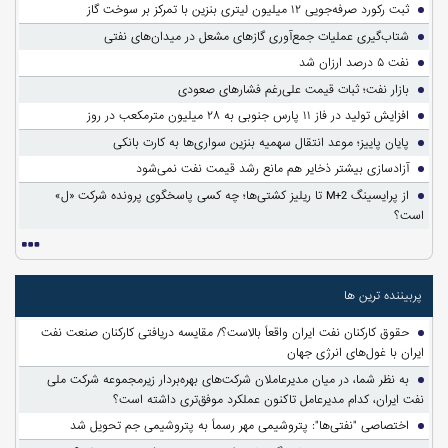
ثبت رکورد صرفه‌جویی ۱۲ میلیون لیتری بنزین با تمرکز بر سوخت گاز
شتاب‌گیری عملیات جمع‌آوری گازهای مشعل در میدان‌های نفتی
نفت ۵ درصد ارزان شد
بازار نفت؛ ثبات قیمت علی‌رغم فشارهای صعودی
افزایش تولید در فاز ۱۱ پارس جنوبی به ۲۸ میلیون مترمکعب در روز
پایان پاییز؛ موعد انتقال سهمیه بنزین سواری‌ها به کارت بانکی
آزادسازی بیشتر ذخایر هم مانع رشد قیمت نفت نمی‌شود
از پرایسینگ M+2 تا ریلیز کشتی‌ها؛ چه کسی پاسخگوی پرونده شرکت «ل»
است؟
پربیننده ترین ها
حقوق کارکنان نفت ایران واقعاً بالاست؟/ مقایسه دریافتی کارکنان صنعت نفت
ایران با غول‌های انرژی جهان
به نظر شما، در میان مدیرعاملان شرکت‌های بهره‌بردار زیرمجموعه شرکت ملی
نفت ایران، کدام مدیرعامل تاکنون عملکرد موفق‌تری داشته است؟
اختصاصی "نفتی‌ها": پتروشیمی مهر رسماً به پتروشیمی جم تحویل شد