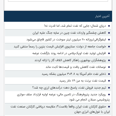
آخرین اخبار
دریای شمال؛ جایی که نفت تمام شد، اما قدرت نه!
کاهش چشمگیر واردات نفت چین در سایه جنگ علیه ایران
اینفوگرافی/روزانه ۲۰ میلیون لیتر سوخت در کشور قاچاق می‌شود
خواست جامعه از دولت: سناریوی افزایش قیمت بنزین را رسماً منتفی کنید
افزایش تولید نفت اوپک‌پلاس در ادامه روند بازگشت عرضه
پژوهشگران بوشهری راهکار کاهش اتلاف گاز را ارائه کردند
نوسانات نفت کاهش یافت و قیمت‌ها ثابت ماند
ذخایر نفت خام آمریکا به ۳۰۴.۸ میلیون بشکه رسید
قیمت نفت برنت به مرز ۷۹ دلار رسید
تیم جدید فروش نفت، پاسخ دهد؛ درآمدهای ارزی چه شد؟
رویکرد جدید پتروفرهنگ در تامین مالی؛ عرضه اولیه قرارداد سلف موازی
پتروشیمی سبلان انجام می شود
حقوق کارکنان نفت ایران واقعاً بالاست؟/ مقایسه دریافتی کارکنان صنعت نفت
ایران با غول‌های انرژی جهان