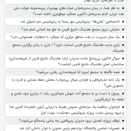
ایران با غول‌های انرژی جهان
به نظر شما، در میان مدیرعاملان شرکت‌های بهره‌بردار زیرمجموعه شرکت ملی
نفت ایران، کدام مدیرعامل تاکنون عملکرد موفق‌تری داشته است؟
اختصاصی "نفتی‌ها": پتروشیمی مهر رسماً به پتروشیمی جم تحویل شد
نمایش دیروز مجمع هلدینگ خلیج فارس به نفع چه کسانی تمام شد؟
یک سال مدیریت در نفت مناطق مرکزی؛ آیا عملکرد با انتظارات همخوانی دارد؟
بازی جدید هلدینگ خلیج فارس استارت خورد؟ / بازی با زمان برگزاری مجمع
هلدینگ
سوالِ تاکنون بی‌پاسخ مانده مدیران ارشد هلدینگ خلیج فارس از شریعتمداری/
ساختمان اصلی هلدینگ خلیج فارس کجاست؟
همه نگاه‌ها به مجمع امروز؛ آیا شریعتمداری رفتنی می‌شود؟
یک نامه عذرخواهی و هزاران سوال بی‌جواب/ عطش حفظ صندلی و قدرت یا
دلسوزی ملی؟
پترول با دست پر به مجمع آمد؛ جهش سودآوری، رشد ۱۱ برابری سود نقدی و
نقشه راه ارزش‌آفرینی
فراخوان مناقصه یک مرحله‌ای عمومی همراه با ارزیابی کیفی (فشرده) تأمین غذا
و میوه پرسنل سایت پروژه پتروشیمی دهدشت– نوبت اول
توقف پروژه، تعدیل نیرو؛ مدیران پتروالفین چه زمانی پاسخگو می‌شوند؟
تعمیرات اساسی پالایشگاه دوازدهم پارس جنوبی با توان داخلی آغاز شد