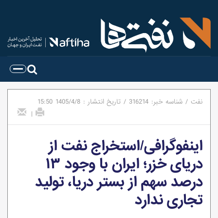
نفت
/
شناسه خبر:
316214
/
تاریخ انتشار :
1405/4/8
15:50
|
اینفوگرافی/استخراج نفت از
دریای خزر؛ ایران با وجود ۱۳
درصد سهم از بستر دریا، تولید
تجاری ندارد