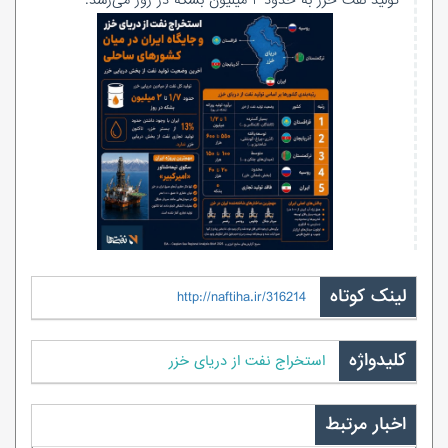
تولید نفت خزر به حدود ۲ میلیون بشکه در روز می‌رسد.
لینک کوتاه
http://naftiha.ir/316214
کلیدواژه
استخراج نفت از دریای خزر
اخبار مرتبط