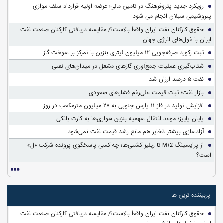
رویکرد جدید پتروفرهنگ در تامین مالی؛ عرضه اولیه قرارداد سلف موازی
پتروشیمی سبلان انجام می شود
حقوق کارکنان نفت ایران واقعاً بالاست؟/ مقایسه دریافتی کارکنان صنعت نفت
ایران با غول‌های انرژی جهان
ثبت رکورد صرفه‌جویی ۱۲ میلیون لیتری بنزین با تمرکز بر سوخت گاز
شتاب‌گیری عملیات جمع‌آوری گازهای مشعل در میدان‌های نفتی
نفت ۵ درصد ارزان شد
بازار نفت؛ ثبات قیمت علی‌رغم فشارهای صعودی
افزایش تولید در فاز ۱۱ پارس جنوبی به ۲۸ میلیون مترمکعب در روز
پایان پاییز؛ موعد انتقال سهمیه بنزین سواری‌ها به کارت بانکی
آزادسازی بیشتر ذخایر هم مانع رشد قیمت نفت نمی‌شود
از پرایسینگ M+2 تا ریلیز کشتی‌ها؛ چه کسی پاسخگوی پرونده شرکت «ل»
است؟
پربیننده ترین ها
حقوق کارکنان نفت ایران واقعاً بالاست؟/ مقایسه دریافتی کارکنان صنعت نفت