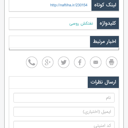
لینک کوتاه
http://naftiha.ir/230154
کلیدواژه
نفتکش روسی
اخبار مرتبط
ارسال نظرات