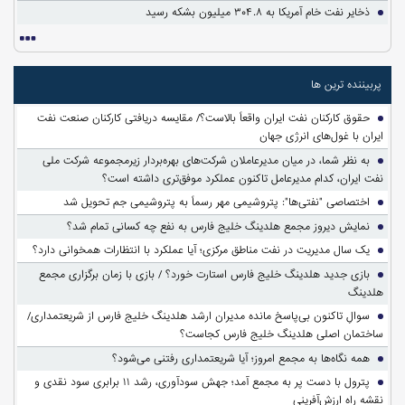
ذخایر نفت خام آمریکا به ۳۰۴.۸ میلیون بشکه رسید
پربیننده ترین ها
حقوق کارکنان نفت ایران واقعاً بالاست؟/ مقایسه دریافتی کارکنان صنعت نفت
ایران با غول‌های انرژی جهان
به نظر شما، در میان مدیرعاملان شرکت‌های بهره‌بردار زیرمجموعه شرکت ملی
نفت ایران، کدام مدیرعامل تاکنون عملکرد موفق‌تری داشته است؟
اختصاصی "نفتی‌ها": پتروشیمی مهر رسماً به پتروشیمی جم تحویل شد
نمایش دیروز مجمع هلدینگ خلیج فارس به نفع چه کسانی تمام شد؟
یک سال مدیریت در نفت مناطق مرکزی؛ آیا عملکرد با انتظارات همخوانی دارد؟
بازی جدید هلدینگ خلیج فارس استارت خورد؟ / بازی با زمان برگزاری مجمع
هلدینگ
سوالِ تاکنون بی‌پاسخ مانده مدیران ارشد هلدینگ خلیج فارس از شریعتمداری/
ساختمان اصلی هلدینگ خلیج فارس کجاست؟
همه نگاه‌ها به مجمع امروز؛ آیا شریعتمداری رفتنی می‌شود؟
پترول با دست پر به مجمع آمد؛ جهش سودآوری، رشد ۱۱ برابری سود نقدی و
نقشه راه ارزش‌آفرینی