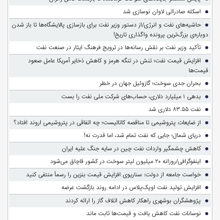
اسکله صادراتی لاوان نوسازی شد
حاشیه‌های نفت و انرژی/از دستور وزیر نفت برای بازسازی پالایشگاه‌ها تا باز شدن
دوباره‌ی بزرگ‌ترین پرونده واگذاری تاریخ!
تأکید وزیر نفت بر نقش رسانه‌ها در ترویج فرهنگ ایثار در صنعت نفت
افزایش قیمت نفت؛ تنش در تنگه هرمز و کاهش ذخایر آمریکا عامل صعود
قیمت‌ها
بحران جدی سوخت؛ گازوئیل جهان در خطر
بدهی ۱ میلیارد دلاری، حساب‌های شرکت ملی نفت را بست
نفت ۸۳.۵۵ دلاری شد
از ضایعات پتروشیمی تا مناقصه کاتالیست؛ چه اتفاقی در پتروشیمی اروند افتاد؟
دریای شمال؛ جایی که نفت تمام شد، اما قدرت نه!
کاهش چشمگیر واردات نفت چین در سایه جنگ علیه ایران
اینفوگرافی/روزانه ۲۰ میلیون لیتر سوخت در کشور قاچاق می‌شود
خواست جامعه از دولت: سناریوی افزایش قیمت بنزین را رسماً منتفی کنید
افزایش تولید نفت اوپک‌پلاس در ادامه روند بازگشت عرضه
پژوهشگران بوشهری راهکار کاهش اتلاف گاز را ارائه کردند
نوسانات نفت کاهش یافت و قیمت‌ها ثابت ماند