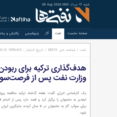
شنبه 17 مرداد 1405
.
08 Aug 2026
صفحه نخست
نفت
گاز
پتروشیمی
پالایش و پخ
نفت
/
شناسه خبر:
38573
/
تاریخ انتشار :
1399/4/3
10:12
هدف‌گذاری ترکیه برای ربودن 
وزارت نفت پس از فرصت‌سوزی
یک کارشناس انرژی گفت: هفته گذشته ترکیه مناقصه پروژ
ایغدیر به نخجوان را برگزار کرد و قصد دارد پس از اتمام قرا
برای سوآپ گاز به نخجوان در ۵ سال آینده، جایگزین
شود.