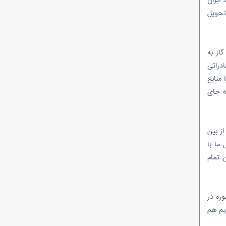
تحویل
سالانه ۳۵۰ میلیون متر مکعب گاز به
ق سوآپ گازی ایران ۱۵ درصد گاز صادراتی
ست تا منابع
ه جای
ز بین
 ما با
 به نخجوان تمام
وره در
یم هم