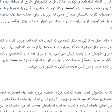
سفانه ما در ۷ سال گذشته این کار را انجام نداده‌ایم و اولویت ما تعامل با کشورهای خارج از منطقه بو
ترین نحو برخورد را با ترکمنستان داشتیم؛ در تعامل با گازی با عراق هم همچ
بحث صادرات گاز به پاکستان هم آن وامی که قرار بود برای احداث خط لوله بدهیم
را لغو کردیم. این موارد نشان می‌دهد در دوران تصدی بیژن زنگنه بر وزار
.
این کارشناس انرژی اظهار داشت: بعد از فرصت‌سوزی ۷ ساله، حال به تازگی به دلیل تحریمی که اعمال شد تعاملات وزارت نفت ب
ب در حال انجام است که بسیاری از فرصت‌ها را از دست داده‌ایم. برای نمونه 
ت برای خودش دارد پایانه ال.ان.جی می زند و عراق هم دارد گزینه‌های دیگری
ی قطر و آمریکا متمرکز شده است و ترکمنستان خط لوله جدید به سمت چین 
کرده است و این تعلل ضربه سنگینی به کشور وارد می‌کند.
گاز به نخجوان گفت: هفته گذشته ترکیه مناقصه پروژه خط لوله ایغدیر به نخجو
وعه‌ای است که مرتبط به جمهوری آذربایجان بوده اما به واسطه جنگ‌هایی ک
زمین اصلی فاصله افتاده و تحت حمایت اذربایجان هست اما مرز مشترک با این
ندارد. به همین دلیل آذربایجان برای اینکه منابع انرژی را به نخجوان برساند قراردادی در سال ۲۰۰۴ با ایران منعقد کرد. 