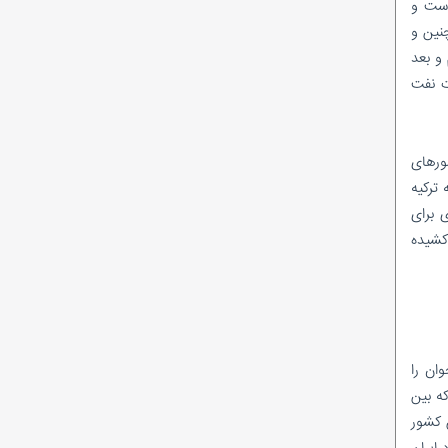
ده است و
احمدرضا راستی هنوز «امضای مدیریتی» ندارد؟
نین و
ماجرای وَلع دیده شدن؛ به سبک کودکانه!
 و بعد
در پتروشیمی پارس چه‌خبراست؟/ از نشان
دادن گل و بلبل تا واقعیت!
ت نفت
شیخ اینبار با تک ماده رییس کمیسیون انرژی
شد!
نظرسنجی ادامه دارد/در میان مدیرعاملان
ا کشورهای
شرکت‌های بهره‌بردار زیرمجموعه شرکت ملی نفت
ترکیه
ایران، کدام مدیرعامل تاکنون عملکرد موفق‌تری
 برای
داشته است؟
کشیده
ان را
ه بین
 کشور
طبق این قرارداد ایران