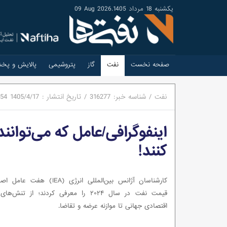
یکشنبه 18 مرداد 1405
.
09 Aug 2026
صفحه نخست
نفت
گاز
پتروشیمی
پالایش و پخ
نفت
/
شناسه خبر:
316277
/
تاریخ انتشار :
1405/4/17
:54
کنند!
کارشناسان آژانس بین‌المللی انرژی (IEA)
قیمت نفت در سال ۲۰۲۴ را معرفی کردند؛ از ت
اقتصادی جهانی تا موازنه عرضه و تقاضا.