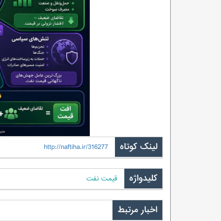
لینک کوتاه
http://naftiha.ir/316277
کلیدواژه
قیمت نفت
اخبار مرتبط