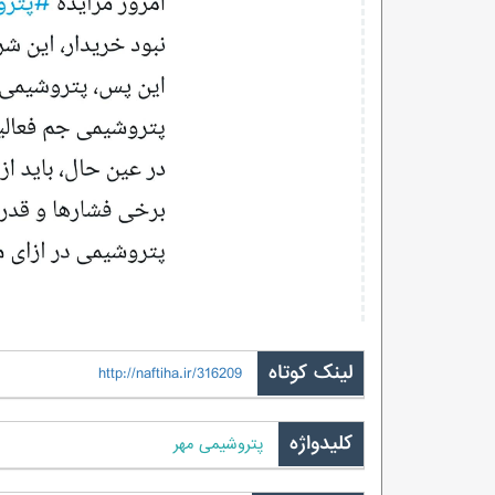
لینک کوتاه
http://naftiha.ir/316209
کلیدواژه
پتروشیمی مهر