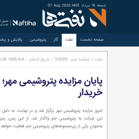
جمعه 16 مرداد 1405
.
07 Aug 2026
صفحه نخست
نفت
گاز
پتروشیمی
پالایش و پخ
نفت
/
شناسه خبر:
316209
/
تاریخ انتشار :
1405/4/8
4:28
پایان مزایده پتروشیمی مهر؛
خریدار
امروز مزایده پتروشیمی مهر برگزار شد و در نهایت، به دلیل نب
این شرکت به پتروشیمی جم واگذار شد. از این پس، پتر
به‌عنوان یکی از زیرمجموعه‌های پتروشیمی جم فعالیت خواهد 