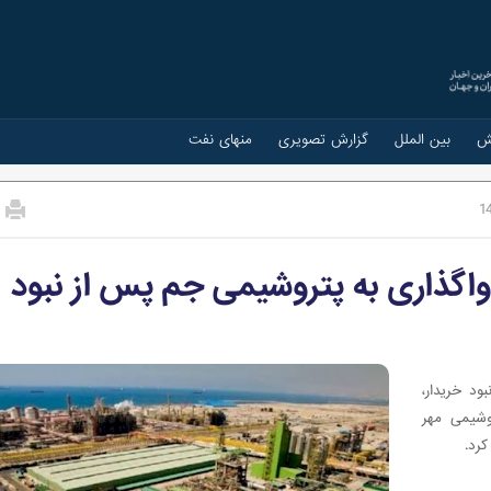
ش
بین الملل
گزارش تصویری
منهای نفت
1
 واگذاری به پتروشیمی جم پس از نبود
ود خریدار،
وشیمی مهر
کرد.