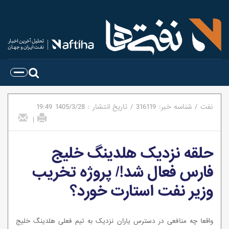
نفت
/
شناسه خبر:
316119
/
تاریخ انتشار :
1405/3/28
19:49
|
حلقه نزدیک هلدینگ خلیج
فارس فعال شد!/ پروژه تخریب
وزیر نفت استارت خورد؟
واقعا چه منافعی در دسترس یاران نزدیک به تیم فعلی هلدینگ خلیج