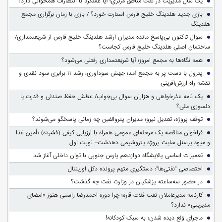
یک سال مدیریت در نفت مناطق مرکزی؛ آیا عملکرد با انتظارات همخوانی دارد؟
بازی جدید هلدینگ خلیج فارس استارت خورد؟ / بازی با زمان برگزاری مجمع
هلدینگ
سوالِ تاکنون بی‌پاسخ مانده مدیران ارشد هلدینگ خلیج فارس از شریعتمداری/
ساختمان اصلی هلدینگ خلیج فارس کجاست؟
همه نگاه‌ها به مجمع امروز؛ آیا شریعتمداری رفتنی می‌شود؟
پترول با دست پر به مجمع آمد؛ جهش سودآوری، رشد ۱۱ برابری سود نقدی و
نقشه راه ارزش‌آفرینی
یک نامه عذرخواهی و هزاران سوال بی‌جواب/ عطش حفظ صندلی و قدرت یا
دلسوزی ملی؟
توقف پروژه، تعدیل نیرو؛ مدیران پتروالفین چه زمانی پاسخگو می‌شوند؟
فراخوان مناقصه یک مرحله‌ای عمومی همراه با ارزیابی کیفی (فشرده) تأمین غذا
و میوه پرسنل سایت پروژه پتروشیمی دهدشت– نوبت اول
تعمیرات اساسی پالایشگاه دوازدهم پارس جنوبی با توان داخلی آغاز شد
اختصاصی "نفتی‌ها": دستگیری متهم پرونده دکل اورینتال
در حضور سه‌ساعته پزشکیان در وزارت نفت چه گذشت؟
کارنامه مدیرعاملان نفت فلات قاره؛ چرا دوره احمدرضا راستی هنوز «امضای
مدیریتی» ندارد؟
ماجرای وَلع دیده شدن؛ به سبک کودکانه!