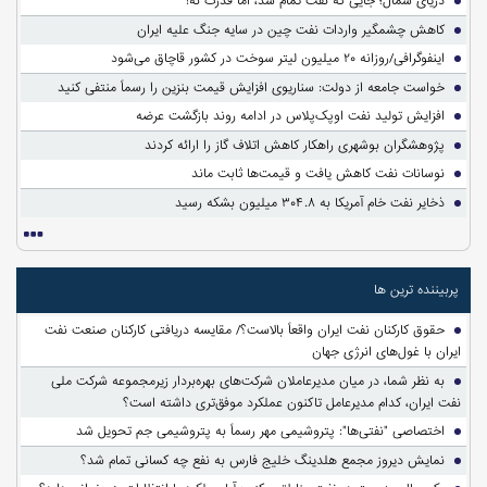
دریای شمال؛ جایی که نفت تمام شد، اما قدرت نه!
کاهش چشمگیر واردات نفت چین در سایه جنگ علیه ایران
اینفوگرافی/روزانه ۲۰ میلیون لیتر سوخت در کشور قاچاق می‌شود
خواست جامعه از دولت: سناریوی افزایش قیمت بنزین را رسماً منتفی کنید
افزایش تولید نفت اوپک‌پلاس در ادامه روند بازگشت عرضه
پژوهشگران بوشهری راهکار کاهش اتلاف گاز را ارائه کردند
نوسانات نفت کاهش یافت و قیمت‌ها ثابت ماند
ذخایر نفت خام آمریکا به ۳۰۴.۸ میلیون بشکه رسید
پربیننده ترین ها
حقوق کارکنان نفت ایران واقعاً بالاست؟/ مقایسه دریافتی کارکنان صنعت نفت
ایران با غول‌های انرژی جهان
به نظر شما، در میان مدیرعاملان شرکت‌های بهره‌بردار زیرمجموعه شرکت ملی
نفت ایران، کدام مدیرعامل تاکنون عملکرد موفق‌تری داشته است؟
اختصاصی "نفتی‌ها": پتروشیمی مهر رسماً به پتروشیمی جم تحویل شد
نمایش دیروز مجمع هلدینگ خلیج فارس به نفع چه کسانی تمام شد؟