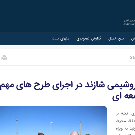
ش
بین الملل
گزارش تصویری
منهای نفت
21
وشیمی شازند در اجرای طرح های مهم
عه ای
، تکیه بر
رح مهم که به حفظ محیط
د به ویژه