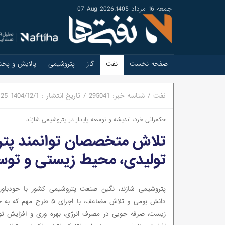
جمعه 16 مرداد 1405
.
07 Aug 2026
صفحه نخست
نفت
گاز
پتروشیمی
پالایش و پخ
نفت
/
شناسه خبر:
295041
/
تاریخ انتشار :
1404/12/1
:25
حکمرانی خرد، اندیشه و توسعه پایدار در پتروشیمی شازند
تلاش متخصصان توانمند پتر
تولیدی، محیط زیستی و توس
پتروشیمی شازند، نگین صنعت پتروشیمی کشور با خودباوری
دانش بومی و تلاش مضاعف، با اجرای ۵ ط
زیست، صرفه جویی در مصرف انرژی، بهره وری و افزایش تولی