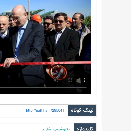
لینک کوتاه
http://naftiha.ir/295041
کلیدواژه
پتروشیمی شازند