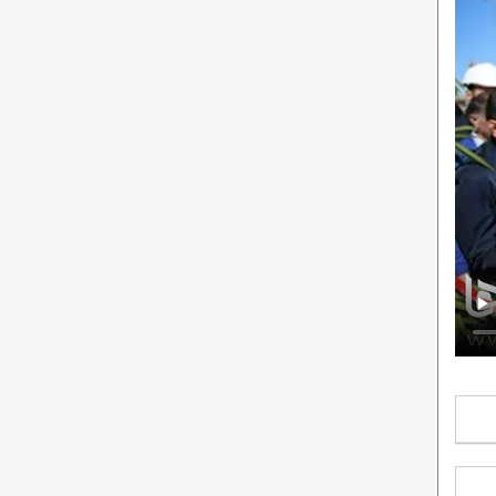
همه نگاه‌ها به مجمع امروز؛ آیا شریعتمداری
بازار نفت؛ ثبات قیمت علی‌رغم فشارهای
رفتنی می‌شود؟
صعودی
یک نامه عذرخواهی و هزاران سوال بی‌جواب/
افزایش تولید در فاز ۱۱ پارس جنوبی به ۲۸
عطش حفظ صندلی و قدرت یا دلسوزی ملی؟
میلیون مترمکعب در روز
پترول با دست پر به مجمع آمد؛ جهش
پایان پاییز؛ موعد انتقال سهمیه بنزین سواری‌ها
سودآوری، رشد ۱۱ برابری سود نقدی و نقشه راه
به کارت بانکی
ارزش‌آفرینی
آزادسازی بیشتر ذخایر هم مانع رشد قیمت نفت
فراخوان مناقصه یک مرحله‌ای عمومی همراه با
نمی‌شود
ارزیابی کیفی (فشرده) تأمین غذا و میوه پرسنل
از پرایسینگ M+2 تا ریلیز کشتی‌ها؛ چه کسی
سایت پروژه پتروشیمی دهدشت– نوبت اول
پاسخگوی پرونده شرکت «ل» است؟
توقف پروژه، تعدیل نیرو؛ مدیران پتروالفین چه
زمانی پاسخگو می‌شوند؟
تعمیرات اساسی پالایشگاه دوازدهم پارس
جنوبی با توان داخلی آغاز شد
اختصاصی "نفتی‌ها": دستگیری متهم پرونده
دکل اورینتال
در حضور سه‌ساعته پزشکیان در وزارت نفت چه
گذشت؟
کارنامه مدیرعاملان نفت فلات قاره؛ چرا دوره