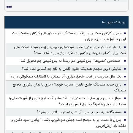
پربیننده ترین ها
حقوق کارکنان نفت ایران واقعاً بالاست؟/ مقایسه دریافتی کارکنان صنعت نفت
ایران با غول‌های انرژی جهان
به نظر شما، در میان مدیرعاملان شرکت‌های بهره‌بردار زیرمجموعه شرکت ملی
نفت ایران، کدام مدیرعامل تاکنون عملکرد موفق‌تری داشته است؟
اختصاصی "نفتی‌ها": پتروشیمی مهر رسماً به پتروشیمی جم تحویل شد
نمایش دیروز مجمع هلدینگ خلیج فارس به نفع چه کسانی تمام شد؟
یک سال مدیریت در نفت مناطق مرکزی؛ آیا عملکرد با انتظارات همخوانی دارد؟
بازی جدید هلدینگ خلیج فارس استارت خورد؟ / بازی با زمان برگزاری مجمع
هلدینگ
سوالِ تاکنون بی‌پاسخ مانده مدیران ارشد هلدینگ خلیج فارس از شریعتمداری/
ساختمان اصلی هلدینگ خلیج فارس کجاست؟
همه نگاه‌ها به مجمع امروز؛ آیا شریعتمداری رفتنی می‌شود؟
پترول با دست پر به مجمع آمد؛ جهش سودآوری، رشد ۱۱ برابری سود نقدی و
نقشه راه ارزش‌آفرینی