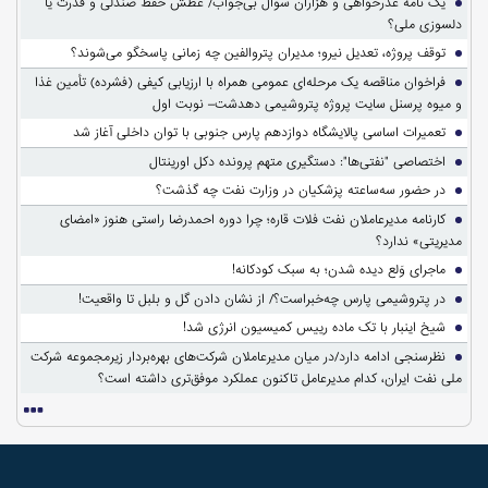
یک نامه عذرخواهی و هزاران سوال بی‌جواب/ عطش حفظ صندلی و قدرت یا
دلسوزی ملی؟
توقف پروژه، تعدیل نیرو؛ مدیران پتروالفین چه زمانی پاسخگو می‌شوند؟
فراخوان مناقصه یک مرحله‌ای عمومی همراه با ارزیابی کیفی (فشرده) تأمین غذا
و میوه پرسنل سایت پروژه پتروشیمی دهدشت– نوبت اول
تعمیرات اساسی پالایشگاه دوازدهم پارس جنوبی با توان داخلی آغاز شد
اختصاصی "نفتی‌ها": دستگیری متهم پرونده دکل اورینتال
در حضور سه‌ساعته پزشکیان در وزارت نفت چه گذشت؟
کارنامه مدیرعاملان نفت فلات قاره؛ چرا دوره احمدرضا راستی هنوز «امضای
مدیریتی» ندارد؟
ماجرای وَلع دیده شدن؛ به سبک کودکانه!
در پتروشیمی پارس چه‌خبراست؟/ از نشان دادن گل و بلبل تا واقعیت!
شیخ اینبار با تک ماده رییس کمیسیون انرژی شد!
نظرسنجی ادامه دارد/در میان مدیرعاملان شرکت‌های بهره‌بردار زیرمجموعه شرکت
ملی نفت ایران، کدام مدیرعامل تاکنون عملکرد موفق‌تری داشته است؟