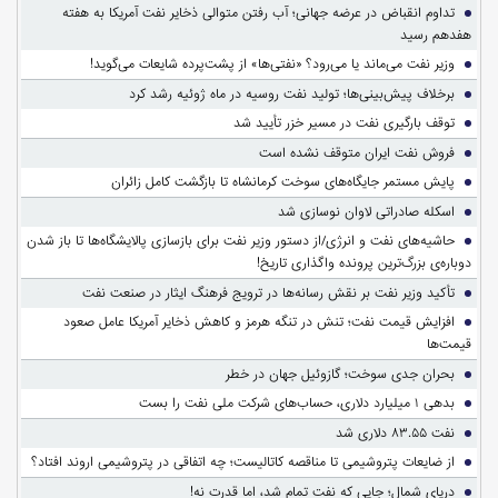
تداوم انقباض در عرضه جهانی؛ آب رفتن متوالی ذخایر نفت آمریکا به هفته
هفدهم رسید
وزیر نفت می‌ماند یا می‌رود؟ «نفتی‌ها» از پشت‌پرده شایعات می‌گوید!
برخلاف پیش‌بینی‌ها؛ تولید نفت روسیه در ماه ژوئیه رشد کرد
توقف بارگیری نفت در مسیر خزر تأیید شد
فروش نفت ایران متوقف نشده است
پایش مستمر جایگاه‌های سوخت کرمانشاه تا بازگشت کامل زائران
اسکله صادراتی لاوان نوسازی شد
حاشیه‌های نفت و انرژی/از دستور وزیر نفت برای بازسازی پالایشگاه‌ها تا باز شدن
دوباره‌ی بزرگ‌ترین پرونده واگذاری تاریخ!
تأکید وزیر نفت بر نقش رسانه‌ها در ترویج فرهنگ ایثار در صنعت نفت
افزایش قیمت نفت؛ تنش در تنگه هرمز و کاهش ذخایر آمریکا عامل صعود
قیمت‌ها
بحران جدی سوخت؛ گازوئیل جهان در خطر
بدهی ۱ میلیارد دلاری، حساب‌های شرکت ملی نفت را بست
نفت ۸۳.۵۵ دلاری شد
از ضایعات پتروشیمی تا مناقصه کاتالیست؛ چه اتفاقی در پتروشیمی اروند افتاد؟
دریای شمال؛ جایی که نفت تمام شد، اما قدرت نه!