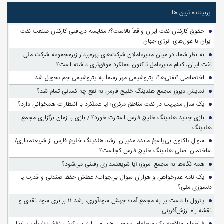
پربیننده ترین ها
حقوق کارکنان نفت ایران واقعاً بالاست؟/ مقایسه دریافتی کارکنان صنعت نفت
ایران با غول‌های انرژی جهان
به نظر شما، در میان مدیرعاملان شرکت‌های بهره‌بردار زیرمجموعه شرکت ملی
نفت ایران، کدام مدیرعامل تاکنون عملکرد موفق‌تری داشته است؟
اختصاصی "نفتی‌ها": پتروشیمی مهر رسماً به پتروشیمی جم تحویل شد
نمایش دیروز مجمع هلدینگ خلیج فارس به نفع چه کسانی تمام شد؟
یک سال مدیریت در نفت مناطق مرکزی؛ آیا عملکرد با انتظارات همخوانی دارد؟
بازی جدید هلدینگ خلیج فارس استارت خورد؟ / بازی با زمان برگزاری مجمع
هلدینگ
سوالِ تاکنون بی‌پاسخ مانده مدیران ارشد هلدینگ خلیج فارس از شریعتمداری/
ساختمان اصلی هلدینگ خلیج فارس کجاست؟
همه نگاه‌ها به مجمع امروز؛ آیا شریعتمداری رفتنی می‌شود؟
یک نامه عذرخواهی و هزاران سوال بی‌جواب/ عطش حفظ صندلی و قدرت یا
دلسوزی ملی؟
پترول با دست پر به مجمع آمد؛ جهش سودآوری، رشد ۱۱ برابری سود نقدی و
نقشه راه ارزش‌آفرینی
فراخوان مناقصه یک مرحله‌ای عمومی همراه با ارزیابی کیفی (فشرده) تأمین غذا