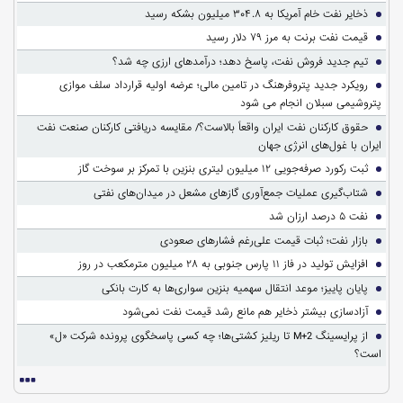
ذخایر نفت خام آمریکا به ۳۰۴.۸ میلیون بشکه رسید
قیمت نفت برنت به مرز ۷۹ دلار رسید
تیم جدید فروش نفت، پاسخ دهد؛ درآمدهای ارزی چه شد؟
رویکرد جدید پتروفرهنگ در تامین مالی؛ عرضه اولیه قرارداد سلف موازی
پتروشیمی سبلان انجام می شود
حقوق کارکنان نفت ایران واقعاً بالاست؟/ مقایسه دریافتی کارکنان صنعت نفت
ایران با غول‌های انرژی جهان
ثبت رکورد صرفه‌جویی ۱۲ میلیون لیتری بنزین با تمرکز بر سوخت گاز
شتاب‌گیری عملیات جمع‌آوری گازهای مشعل در میدان‌های نفتی
نفت ۵ درصد ارزان شد
بازار نفت؛ ثبات قیمت علی‌رغم فشارهای صعودی
افزایش تولید در فاز ۱۱ پارس جنوبی به ۲۸ میلیون مترمکعب در روز
پایان پاییز؛ موعد انتقال سهمیه بنزین سواری‌ها به کارت بانکی
آزادسازی بیشتر ذخایر هم مانع رشد قیمت نفت نمی‌شود
از پرایسینگ M+2 تا ریلیز کشتی‌ها؛ چه کسی پاسخگوی پرونده شرکت «ل»
است؟