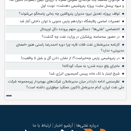
و میوه پرسنل سایت پروژه پتروشیمی دهدشت– نوبت اول
توقف پروژه، تعدیل نیرو؛ مدیران پتروالفین چه زمانی پاسخگو می‌شوند؟
تعمیرات اساسی پالایشگاه دوازدهم پارس جنوبی با توان داخلی آغاز شد
اختصاصی "نفتی‌ها": دستگیری متهم پرونده دکل اورینتال
در حضور سه‌ساعته پزشکیان در وزارت نفت چه گذشت؟
کارنامه مدیرعاملان نفت فلات قاره؛ چرا دوره احمدرضا راستی هنوز «امضای
مدیریتی» ندارد؟
در پتروشیمی پارس چه‌خبراست؟/ از نشان دادن گل و بلبل تا واقعیت!
ماجرای وَلع دیده شدن؛ به سبک کودکانه!
شیخ اینبار با تک ماده رییس کمیسیون انرژی شد!
نظرسنجی ادامه دارد/در میان مدیرعاملان شرکت‌های بهره‌بردار زیرمجموعه شرکت
ملی نفت ایران، کدام مدیرعامل تاکنون عملکرد موفق‌تری داشته است؟
درباره نفتی‌ها
آرشیو اخبار
ارتباط با ما