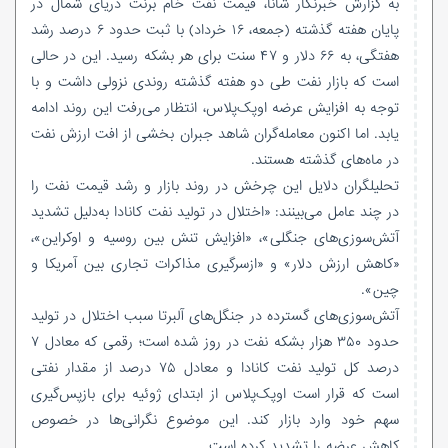
به گزارش خبرنگار شانا، قیمت نفت خام برنت دریای شمال در
پایان هفته گذشته (جمعه، ۱۶ خرداد) با ثبت حدود ۶ درصد رشد
هفتگی، به ۶۶ دلار و ۴۷ سنت برای هر بشکه رسید. این در حالی
است که بازار نفت طی دو هفته گذشته روندی نزولی داشت و با
توجه به افزایش عرضه اوپک‌پلاس، انتظار می‌رفت این روند ادامه
یابد. اما اکنون معامله‌گران شاهد جبران بخشی از افت ارزش نفت
در ماه‌های گذشته هستند.
تحلیلگران دلایل این چرخش در روند بازار و رشد قیمت نفت را
در چند عامل می‌بینند: «اختلال در تولید نفت کانادا به‌دلیل تشدید
آتش‌سوزی‌های جنگلی»، «افزایش تنش بین روسیه و اوکراین»،
«کاهش ارزش دلار» و «ازسرگیری مذاکرات تجاری بین آمریکا و
چین».
آتش‌سوزی‌های گسترده در جنگل‌های آلبرتا سبب اختلال در تولید
حدود ۳۵۰ هزار بشکه نفت در روز شده است؛ رقمی که معادل ۷
درصد کل تولید نفت کانادا و معادل ۷۵ درصد از مقدار نفتی
است که قرار است اوپک‌پلاس از ابتدای ژوئیه برای بازپس‌گیری
سهم خود وارد بازار کند. این موضوع نگرانی‌ها در خصوص
کاهش عرضه را تشدید کرده است.