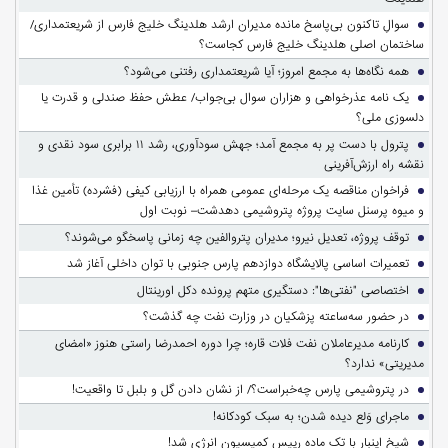
سوالِ تاکنون بی‌پاسخ مانده مدیران ارشد هلدینگ خلیج فارس از شریعتمداری/
ساختمان اصلی هلدینگ خلیج فارس کجاست؟
همه نگاه‌ها به مجمع امروز؛ آیا شریعتمداری رفتنی می‌شود؟
یک نامه عذرخواهی و هزاران سوال بی‌جواب/ عطش حفظ صندلی و قدرت یا
دلسوزی ملی؟
پترول با دست پر به مجمع آمد؛ جهش سودآوری، رشد ۱۱ برابری سود نقدی و
نقشه راه ارزش‌آفرینی
فراخوان مناقصه یک مرحله‌ای عمومی همراه با ارزیابی کیفی (فشرده) تأمین غذا
و میوه پرسنل سایت پروژه پتروشیمی دهدشت– نوبت اول
توقف پروژه، تعدیل نیرو؛ مدیران پتروالفین چه زمانی پاسخگو می‌شوند؟
تعمیرات اساسی پالایشگاه دوازدهم پارس جنوبی با توان داخلی آغاز شد
اختصاصی "نفتی‌ها": دستگیری متهم پرونده دکل اورینتال
در حضور سه‌ساعته پزشکیان در وزارت نفت چه گذشت؟
کارنامه مدیرعاملان نفت فلات قاره؛ چرا دوره احمدرضا راستی هنوز «امضای
مدیریتی» ندارد؟
در پتروشیمی پارس چه‌خبراست؟/ از نشان دادن گل و بلبل تا واقعیت!
ماجرای وَلع دیده شدن؛ به سبک کودکانه!
شیخ اینبار با تک ماده رییس کمیسیون انرژی شد!