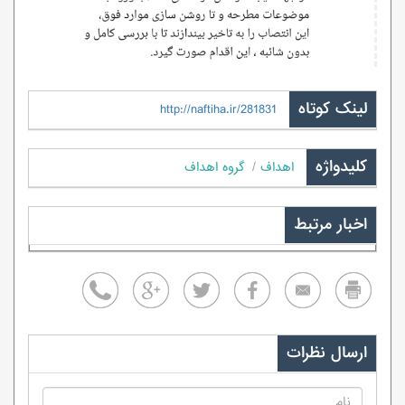
لینک کوتاه
http://naftiha.ir/281831
کلیدواژه
اهداف
گروه اهداف
اخبار مرتبط
ارسال نظرات