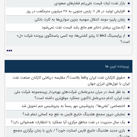
بازار نفت؛ ثبات قیمت علی‌رغم فشارهای صعودی
افزایش تولید در فاز ۱۱ پارس جنوبی به ۲۸ میلیون مترمکعب در روز
پایان پاییز؛ موعد انتقال سهمیه بنزین سواری‌ها به کارت بانکی
آزادسازی بیشتر ذخایر هم مانع رشد قیمت نفت نمی‌شود
از پرایسینگ M+2 تا ریلیز کشتی‌ها؛ چه کسی پاسخگوی پرونده شرکت «ل»
است؟
پربیننده ترین ها
حقوق کارکنان نفت ایران واقعاً بالاست؟/ مقایسه دریافتی کارکنان صنعت نفت
ایران با غول‌های انرژی جهان
به نظر شما، در میان مدیرعاملان شرکت‌های بهره‌بردار زیرمجموعه شرکت ملی
نفت ایران، کدام مدیرعامل تاکنون عملکرد موفق‌تری داشته است؟
اختصاصی "نفتی‌ها": پتروشیمی مهر رسماً به پتروشیمی جم تحویل شد
نمایش دیروز مجمع هلدینگ خلیج فارس به نفع چه کسانی تمام شد؟
یک سال مدیریت در نفت مناطق مرکزی؛ آیا عملکرد با انتظارات همخوانی دارد؟
بازی جدید هلدینگ خلیج فارس استارت خورد؟ / بازی با زمان برگزاری مجمع
هلدینگ