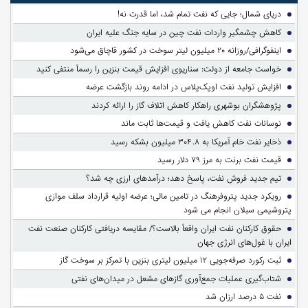
دریای شمال؛ جایی که نفت تمام شد، اما قدرت نه!
کاهش چشمگیر واردات نفت چین در سایه جنگ علیه ایران
اینفوگرافی/روزانه ۲۰ میلیون لیتر سوخت در کشور قاچاق می‌شود
خواست جامعه از دولت: سناریوی افزایش قیمت بنزین را رسماً منتفی کنید
افزایش تولید نفت اوپک‌پلاس در ادامه روند بازگشت عرضه
پژوهشگران بوشهری راهکار کاهش اتلاف گاز را ارائه کردند
نوسانات نفت کاهش یافت و قیمت‌ها ثابت ماند
ذخایر نفت خام آمریکا به ۳۰۴.۸ میلیون بشکه رسید
قیمت نفت برنت به مرز ۷۹ دلار رسید
تیم جدید فروش نفت، پاسخ دهد؛ درآمدهای ارزی چه شد؟
رویکرد جدید پتروفرهنگ در تامین مالی؛ عرضه اولیه قرارداد سلف موازی
پتروشیمی سبلان انجام می شود
حقوق کارکنان نفت ایران واقعاً بالاست؟/ مقایسه دریافتی کارکنان صنعت نفت
ایران با غول‌های انرژی جهان
ثبت رکورد صرفه‌جویی ۱۲ میلیون لیتری بنزین با تمرکز بر سوخت گاز
شتاب‌گیری عملیات جمع‌آوری گازهای مشعل در میدان‌های نفتی
نفت ۵ درصد ارزان شد