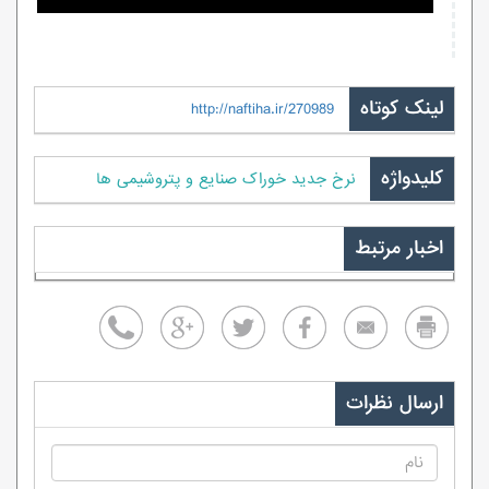
لینک کوتاه
http://naftiha.ir/270989
کلیدواژه
نرخ جدید خوراک صنایع و پتروشیمی ها
اخبار مرتبط
ارسال نظرات