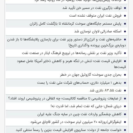
توقف بارگیری نفت در مسیر خزر تأیید شد
فروش نفت ایران متوقف نشده است
پایش مستمر جایگاه‌های سوخت کرمانشاه تا بازگشت کامل زائران
اسکله صادراتی لاوان نوسازی شد
حاشیه‌های نفت و انرژی/از دستور وزیر نفت برای بازسازی پالایشگاه‌ها تا باز شدن
دوباره‌ی بزرگ‌ترین پرونده واگذاری تاریخ!
تأکید وزیر نفت بر نقش رسانه‌ها در ترویج فرهنگ ایثار در صنعت نفت
افزایش قیمت نفت؛ تنش در تنگه هرمز و کاهش ذخایر آمریکا عامل صعود
قیمت‌ها
بحران جدی سوخت؛ گازوئیل جهان در خطر
بدهی ۱ میلیارد دلاری، حساب‌های شرکت ملی نفت را بست
نفت ۸۳.۵۵ دلاری شد
از ضایعات پتروشیمی تا مناقصه کاتالیست؛ چه اتفاقی در پتروشیمی اروند افتاد؟
دریای شمال؛ جایی که نفت تمام شد، اما قدرت نه!
کاهش چشمگیر واردات نفت چین در سایه جنگ علیه ایران
اینفوگرافی/روزانه ۲۰ میلیون لیتر سوخت در کشور قاچاق می‌شود
خواست جامعه از دولت: سناریوی افزایش قیمت بنزین را رسماً منتفی کنید