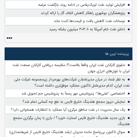
افزایش تولید نفت اوپک‌پلاس در ادامه روند بازگشت عرضه
پژوهشگران بوشهری راهکار کاهش اتلاف گاز را ارائه کردند
نوسانات نفت کاهش یافت و قیمت‌ها ثابت ماند
ذخایر نفت خام آمریکا به ۳۰۴.۸ میلیون بشکه رسید
پربیننده ترین ها
حقوق کارکنان نفت ایران واقعاً بالاست؟/ مقایسه دریافتی کارکنان صنعت نفت
ایران با غول‌های انرژی جهان
به نظر شما، در میان مدیرعاملان شرکت‌های بهره‌بردار زیرمجموعه شرکت ملی
نفت ایران، کدام مدیرعامل تاکنون عملکرد موفق‌تری داشته است؟
اختصاصی "نفتی‌ها": پتروشیمی مهر رسماً به پتروشیمی جم تحویل شد
نمایش دیروز مجمع هلدینگ خلیج فارس به نفع چه کسانی تمام شد؟
یک سال مدیریت در نفت مناطق مرکزی؛ آیا عملکرد با انتظارات همخوانی دارد؟
بازی جدید هلدینگ خلیج فارس استارت خورد؟ / بازی با زمان برگزاری مجمع
هلدینگ
سوالِ تاکنون بی‌پاسخ مانده مدیران ارشد هلدینگ خلیج فارس از شریعتمداری/