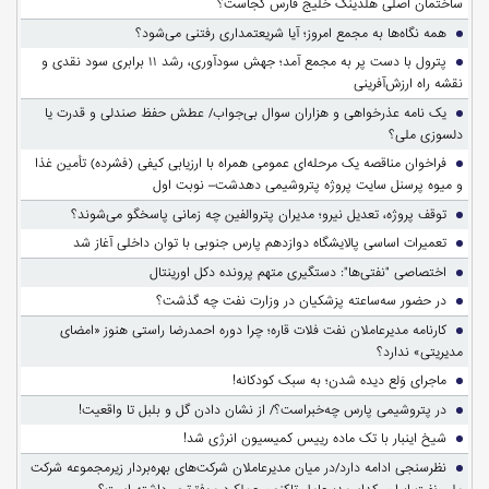
ساختمان اصلی هلدینگ خلیج فارس کجاست؟
همه نگاه‌ها به مجمع امروز؛ آیا شریعتمداری رفتنی می‌شود؟
پترول با دست پر به مجمع آمد؛ جهش سودآوری، رشد ۱۱ برابری سود نقدی و
نقشه راه ارزش‌آفرینی
یک نامه عذرخواهی و هزاران سوال بی‌جواب/ عطش حفظ صندلی و قدرت یا
دلسوزی ملی؟
فراخوان مناقصه یک مرحله‌ای عمومی همراه با ارزیابی کیفی (فشرده) تأمین غذا
و میوه پرسنل سایت پروژه پتروشیمی دهدشت– نوبت اول
توقف پروژه، تعدیل نیرو؛ مدیران پتروالفین چه زمانی پاسخگو می‌شوند؟
تعمیرات اساسی پالایشگاه دوازدهم پارس جنوبی با توان داخلی آغاز شد
اختصاصی "نفتی‌ها": دستگیری متهم پرونده دکل اورینتال
در حضور سه‌ساعته پزشکیان در وزارت نفت چه گذشت؟
کارنامه مدیرعاملان نفت فلات قاره؛ چرا دوره احمدرضا راستی هنوز «امضای
مدیریتی» ندارد؟
ماجرای وَلع دیده شدن؛ به سبک کودکانه!
در پتروشیمی پارس چه‌خبراست؟/ از نشان دادن گل و بلبل تا واقعیت!
شیخ اینبار با تک ماده رییس کمیسیون انرژی شد!
نظرسنجی ادامه دارد/در میان مدیرعاملان شرکت‌های بهره‌بردار زیرمجموعه شرکت